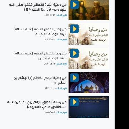
مِن وصيّةِ النَّبيِّ الأعظمِ مُحَمَّدٍ-صلّى اللهُ
عليهِ وآلهِ- لأبي ذرٍّ الغِفَاريِّ (8)
تاريخ النشر :
2025-11-23
من وصايا لقمان الحكيم (عليه السلام)
لابنه..الوصية الخامسة
تاريخ النشر :
2024-05-15
من وصايا لقمان الحكيم (عليه السلام)
لابنه..الوصية الأولى
تاريخ النشر :
2024-05-15
من وصية الإمام الكاظم (ع) لهشام بن
الحكم -11-
تاريخ النشر :
2023-11-19
من رسالةِ الحقوقِ للإمامِ زينِ العابدينَ عليهِ
السلامُ(حقُّ صاحبِ المعروف)
تاريخ النشر :
2020-09-10