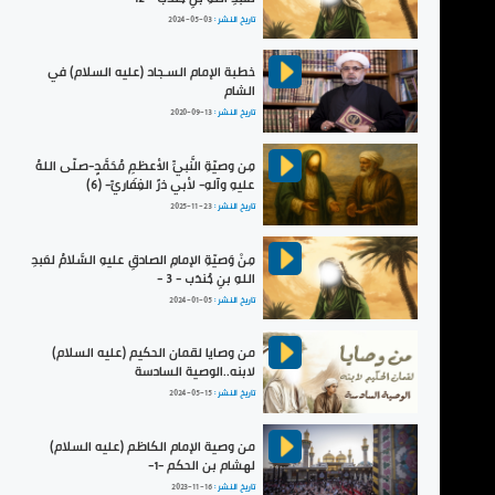
تاريخ النشر :
2024-05-03
خطبة الإمام السـجاد (عليه السلام) في
الشام
تاريخ النشر :
2020-09-13
مِن وصيّةِ النَّبيِّ الأعظمِ مُحَمَّدٍ-صلّى اللهُ
عليهِ وآلهِ- لأبي ذرٍّ الغِفَاريِّ- (6)
تاريخ النشر :
2025-11-23
مِنْ وَصيّةِ الإمامِ الصادقِ عليهِ السَّلامُ لعَبدِ
اللهِ بنِ جُندَب - 3 -
تاريخ النشر :
2024-01-05
من وصايا لقمان الحكيم (عليه السلام)
لابنه..الوصية السادسة
تاريخ النشر :
2024-05-15
من وصية الإمام الكاظم (عليه السلام)
لهشام بن الحكم -1-
تاريخ النشر :
2023-11-16