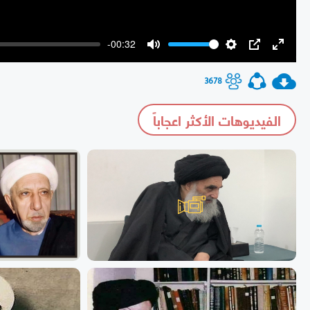
-00:32
Mute
Settings
PIP
Enter
fullscr
3678
الفيديوهات الأكثر اعجاباً