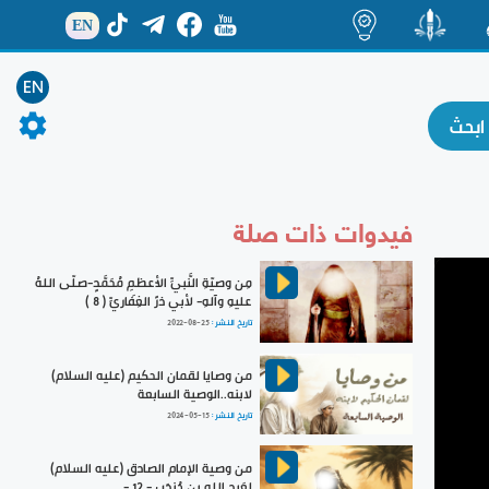
EN
ة
منشور
اضاءات
EN
فيدوات ذات صلة
مِن وصيّةِ النَّبيِّ الأعظمِ مُحَمَّدٍ-صلّى اللهُ
عليهِ وآلهِ- لأبي ذرٍّ الغِفَاريِّ ( 8 )
تاريخ النشر :
2022-08-25
من وصايا لقمان الحكيم (عليه السلام)
لابنه..الوصية السابعة
تاريخ النشر :
2024-05-15
من وصية الإمام الصادق (عليه السلام)
لعَبدِ اللهِ بنِ جُندَب - 12 -