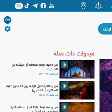
EN
ة
منشور
اضاءات
EN
فيدوات ذات صلة
من وصية الإمام الكاظم (ع) لهشام بن
الحكم -3-
تاريخ النشر :
2023-11-17
من رسالةِ الحقوقِ للإمامِ زينِ العابدينَ عليهِ
السلامُ (حقُّ المُدَّعِي)
تاريخ النشر :
2021-03-01
من وصية الإمام الكاظم (عليه السلام)
لهشام بن الحكم -17-