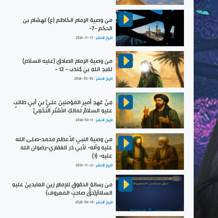
من وصية الإمام الكاظم (ع) لهشام بن
الحكم -7-
تاريخ النشر :
2023-11-17
من وصية الإمام الصادق (عليه السلام)
لعَبدِ اللهِ بنِ جُندَب - 12 -
تاريخ النشر :
2024-05-03
مِنْ عَهدِ أميرِ المؤمنينَ عليِّ بنِ أبي طالبٍ
عليهِ السلامُ لمالكِ الأشتَرِ النَّخَعِيِّ
تاريخ النشر :
2026-02-11
من وصية النبي الأعظم محمد-صلى الله
عليه وآله- لأبي ذر الغفاري-رضوان الله
عليه- (1)
تاريخ النشر :
2025-11-21
من رسالةِ الحقوقِ للإمامِ زينِ العابدينَ عليهِ
السلامُ(حقُّ صاحبِ المعروف)
تاريخ النشر :
2020-09-10