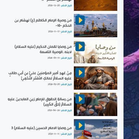
تاريخ النشر :
2023-12-20
من وصية الإمام الكاظم (ع) لهشام بن
الحكم -10-
تاريخ النشر :
2023-11-17
من وصايا لقمان الحكيم (عليه السلام)
لابنه..الوصية التاسعة
تاريخ النشر :
2024-05-15
مِنْ عَهدِ أميرِ المؤمنينَ عليِّ بنِ أبي طالبٍ
عليهِ السلامُ لمالكِ الأشتَرِ النَّخَعِيِّ
تاريخ النشر :
2026-02-20
من رسالةِ الحقوقِ للإمامِ زينِ العابدينَ عليهِ
السلامُ (حَقُّ الكَبِير)
تاريخ النشر :
2021-04-28
من وصايا الامام الحسين (عليه السلام) 3
تاريخ النشر :
2025-11-11