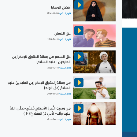
أفضل الوصايا
تاريخ النشر :
2024-12-06
حق اللسان
تاريخ النشر :
2019-06-21
حق السمع من رسالة الحقوق للإمام زين
العابدين -عليه السلام-
تاريخ النشر :
2022-12-16
مِن رسالةِ الحقوقِ للإمامِ زينِ العابدينَ عليهِ
السلامُ (حقُّ الولد)
تاريخ النشر :
2020-11-25
مِن وصيّةِ النَّبيِّ الأعظمِ مُحَمَّدٍ-صلّى اللهُ
عليهِ وآلهِ- لأبي ذرٍّ الغِفَاريِّ ( 9 )
تاريخ النشر :
2022-08-27