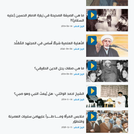
ما هي الصيغة الصحيحة في زيارة الامام الحسين (عليه
السلام)؟!
تاريخ النشر :
2019-06-14
الأهلية العلمية شرطٌ أساس في المجتهد المُقلَّد
تاريخ النشر :
2024-09-04
ما هي صفات رجل الدين الحقيقي؟
تاريخ النشر :
2019-09-05
الشيخ احمد الوائلي : هل يُبعث النبي وهو صبي؟
تاريخ النشر :
2019-11-14
ملابس المرأة ومــــا طـــرأ عليهامن سلبيات العصرنة
والتطوّر
تاريخ النشر :
2020-12-11