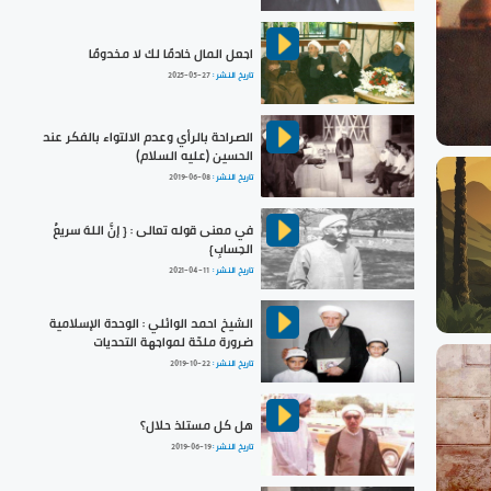
اجعل المال خادمًا لك لا مخدومًا
تاريخ النشر :
2025-05-27
الصراحة بالرأي وعدم الالتواء بالفكر عند
الحسين (عليه السلام)
تاريخ النشر :
2019-06-08
في معنى قوله تعالى : { إنَّ اللهَ سريعُ
الحِسابِ}
تاريخ النشر :
2021-04-11
الشيخ احمد الوائلي : الوحدة الإسلامية
ضرورة ملحّة لمواجهة التحديات
تاريخ النشر :
2019-10-22
هل كل مستلذ حلال؟
تاريخ النشر :
2019-06-19