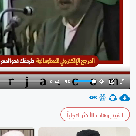
-02:44
Mute
Settings
PIP
Enter
fullscr
4200
الفيديوهات الأكثر اعجاباً