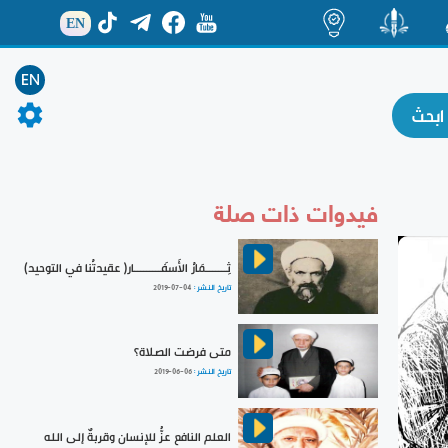
EN
ة
منشور
اضاءات
EN
فيدوات ذات صلة
ثِـــــــمَارُ الأَسفَـــــــــار( عقيدتُنا في التوحيد)
تاريخ النشر :
2019-07-04
متى فرضت الصلاة؟
تاريخ النشر :
2019-06-06
العلم النافع عزُّ للإنسان وقربةٌ إلى الله