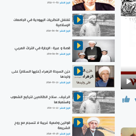
تاريخ النشر :
2022-11-02
تغلغل النظريات اليهودية في الجامعات
الإسلامية
تاريخ النشر :
2025-04-06
قصة و عبرة : الإجارة في التراث العربي
تاريخ النشر :
2019-06-09
حزن السيدة الزهراء (عليها السلام) على
وليدها
تاريخ النشر :
2024-05-23
Pla
الرغيف.. سلاح الظالمين لتركيع الشعوب
واستعبادها
تاريخ النشر :
2021-12-22
قوانين وضعية غريبة لا تنسجم مع روح
الشريعة
تاريخ النشر :
2024-10-20