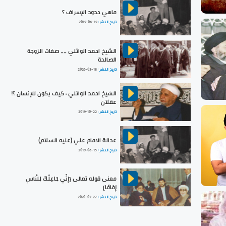
ماهي حدود الإسراف ؟
تاريخ النشر :
2019-06-19
الشيخ احمد الوائلي __ صفات الزوجة
الصالحة
تاريخ النشر :
2026-03-18
الشيخ احمد الوائلي : كيف يكون للإنسان ؟!
عقلان
تاريخ النشر :
2019-10-22
عدالة الامام علي (عليه السلام)
تاريخ النشر :
2019-06-15
معنى قوله تعالى {إِنِّي جَاعِلُكَ لِلنَّاسِ
إِمَامًا}
تاريخ النشر :
2020-02-27