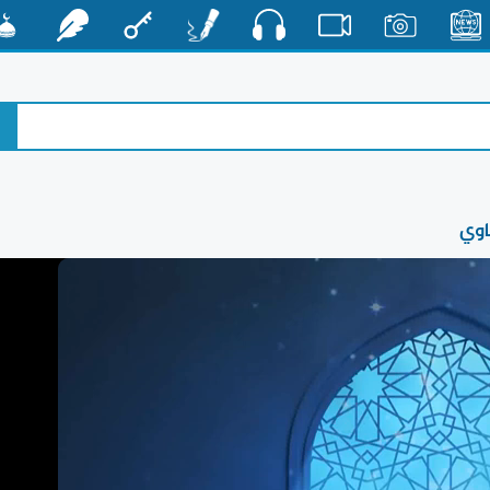
صوت
الأخبار
صور
فيديو
أقلام
مفتاح
رشفات
مشكا
اوي