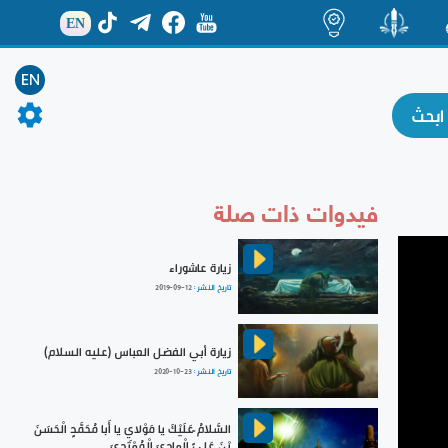
EN
ة
منشور
اضاءات
EN
فيدوات ذات صلة
زيارة عاشوراء
تاريخ النشر :
2019-09-12
زيارة أبي الفضل العباس (عليه السلام)
تاريخ النشر :
2020-10-23
السَّلامُ عَلَيْكَ يا مَوْلايَ يا أَبا مُحَمَّدٍ الْحَسَنَ
بْنَ عَلِيٍّ الْهادِيَ الْمُهْتَدِيَ