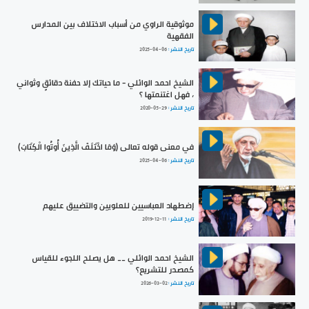
موثوقية الراوي من أسباب الاختلاف بين المدارس
الفقهية
تاريخ النشر :
2025-04-06
الشيخ احمد الوائلي - ما حياتك إلا حفنة دقائقٍ وثواني
، فهل اغتنمتها ؟
تاريخ النشر :
2020-05-29
في معنى قوله تعالى (وَمَا اخْتَلَفَ الَّذِينَ أُوتُوا الْكِتَابَ)
تاريخ النشر :
2025-04-06
إضطهاد العباسيين للعلويين والتضييق عليهم
تاريخ النشر :
2019-12-11
الشيخ احمد الوائلي __ هل يصلح اللجوء للقياس
كمصدر للتشريع؟
تاريخ النشر :
2026-03-02