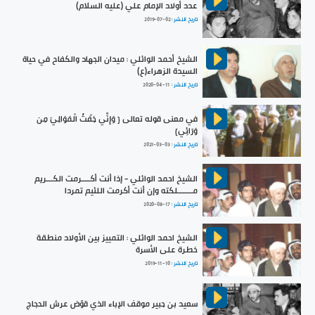
عدد أولاد الإمام علي (عليه السلام)
تاريخ النشر :
2019-07-02
الشيخ أحمد الوائلي : ميدان الجهاد والكفاح في حياة
السيدة الزهراء(ع)
تاريخ النشر :
2020-04-11
في معنى قوله تعالى { وَإِنِّي خِفْتُ الْمَوَالِيَ مِن
وَرَائِي}
تاريخ النشر :
2021-03-03
الشيخ احمد الوائلي - إذا أنت أكــــرمت الكـــريم
مـــــــلكته وإن أنت أكرمت اللئيم تمردا
تاريخ النشر :
2020-08-17
الشيخ احمد الوائلي : التمييز بين الأولاد منطقة
خطرة على الأسرة
تاريخ النشر :
2019-11-10
سعيد بن جبير موقف الإباء الذي قوّض عرش الحجاج