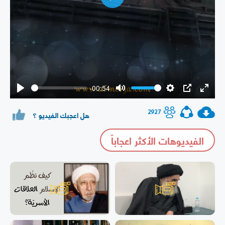
Play
-00:54
Play
Mute
Settings
PIP
Enter
fullsc
2927
هل اعجبك الفيديو ؟
الفيديوهات الأكثر اعجاباً