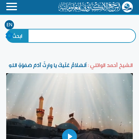
EN
الشيخ أحمد الوائلي :
اَلسّلامُ عَلَيكَ يا وارِثَ آدَمَ صَفوَةِ اللهِ