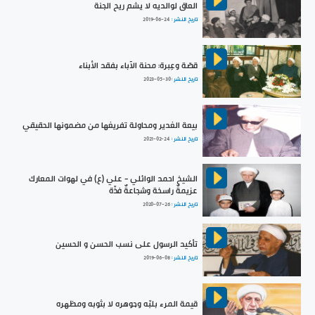
العاق لوالديه لا يشم ريح الجنة
تاريخ النشر :
2019-06-24
قصّة وعِبرة: محنة الآباء بفقد الأبناء
تاريخ النشر :
2023-05-30
بيعة الغدير ومحاولة تفريغها من مضمونها الحقيقي
تاريخ النشر :
2021-02-24
الشيخ احمد الوائلي - علي (ع) في لهوات المعارك
عزيمةٌ راسخة وشجاعةٌ فذّة
تاريخ النشر :
2020-07-26
تأكيد الرسول على نسب الحسن و الحسين
تاريخ النشر :
2019-06-08
قيمة المرء بلبّه وجوهره لا بثوبه ومظهره