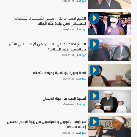
تاريخ النشر :
2021-05-27
الشيخ احمد الوائلي : مــــن المُــــــــراد بـــــقوله
تـــعــــالى وَمَنْ عِندَهُ عِلْمُ الْكِتَابِ
تاريخ النشر :
2020-05-25
الشيخ احمد الوائلي : مــــــن هي أمّ عــــــلــي الأكبر
بن الحسين عليه السلام ؟
تاريخ النشر :
2020-09-09
قصة وعِبرة بنو ثعلبة وعبادة الأصنام
تاريخ النشر :
2021-10-28
أهمية الصبر في حياة الانسان
تاريخ النشر :
2019-06-15
سر خوف الأمويين و العباسيين من زيارة الإمام الحسين
(عليه السلام)
تاريخ النشر :
2019-06-14