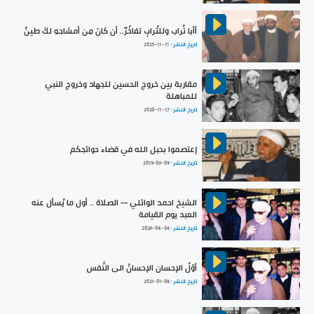
أأبا تُراب وللتُرابِ تفاخُرٌ.. أن كانَ مِن أمشاجهِ لكَ طينُ
تاريخ النشر :
2025-11-11
مقاربة بين خروج الحسين للجهاد وخروج النبي
للمباهلة
تاريخ النشر :
2020-11-17
إعتصموا بحبل الله في قضاء حوائجكم
تاريخ النشر :
2019-06-09
الشيخ احمد الوائلي -- الصلاة .. أول ما يُسأل عنه
العبد يوم القيامة
تاريخ النشر :
2026-04-06
أوّلُ الإحسان الإحسانُ الى النَّفس
تاريخ النشر :
2021-01-08