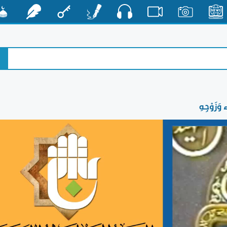
صوت
الأخبار
صور
فيديو
أقلام
مفتاح
رشفات
مشكا
 وَزَوْجِهِ