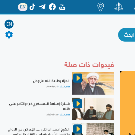
EN
ة
منشور
اضاءات
EN
فيدوات ذات صلة
العزة بطاعة الله عز وجل
تاريخ النشر :
2019-06-24
فـــترة إمــامة الــعسكري (ع) والتآمر على
قتله
تاريخ النشر :
2020-10-25
الشيخ احمد الوائلي __ الإعراض عن الزواج
وتكوين الأسرة يقطع علاقتك بالمجتمع