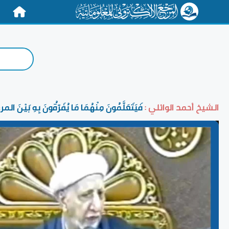
الرئيسية
الشيخ أحمد الوائلي :
فَيَتَعَلَّمُونَ مِنْهُمَا مَا يُفَرّقُونَ بِهِ بَيْنَ المرء