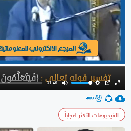
-01:49
Mute
Settings
PIP
Enter
fullscr
4893
الفيديوهات الأكثر اعجاباً