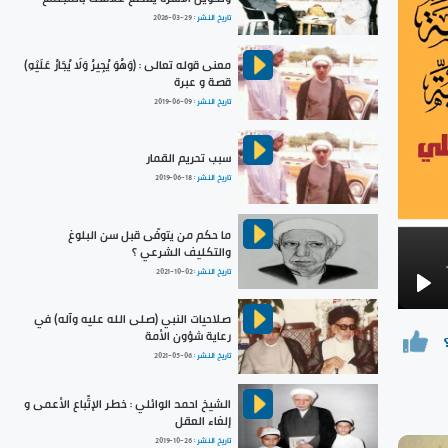
تاريخ النشر :
2026-03-29
معنى قوله تعالى : (وَهُوَ يُجِيرُ وَلَا يُجَارُ عَلَيْهِ)
قصة و عبرة
تاريخ النشر :
2019-06-09
سبب تحريم القمار
تاريخ النشر :
2019-06-18
ما حكم من يتوفّى قبل سن البلوغ
والتكليف الشرعي ؟
تاريخ النشر :
2021-10-02
Pla
صلاحيات النبي (صلى الله عليه وآله) في
رعاية شؤون الأمة
تاريخ النشر :
2021-05-06
الشيخ احمد الوائلي : خطر الإتِّباع الأعمى و
إلغاء العقل
تاريخ النشر :
2019-10-26