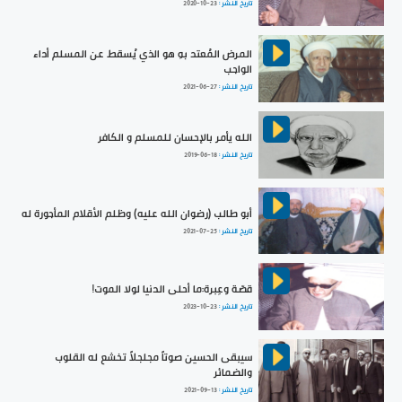
تاريخ النشر :
2020-10-23
المرض المُعتد بهِ هو الذي يُسقط عن المسلم أداء
الواجب
تاريخ النشر :
2021-06-27
الله يأمر بالإحسان للمسلم و الكافر
تاريخ النشر :
2019-06-18
أبو طالب (رضوان الله عليه) وظلم الأقلام المأجورة له
تاريخ النشر :
2021-07-25
قصّة وعِبرة:ما أحلى الدنيا لولا الموت!
تاريخ النشر :
2023-10-23
سيبقى الحسين صوتاً مجلجلاً تخشع له القلوب
والضمائر
تاريخ النشر :
2021-09-13