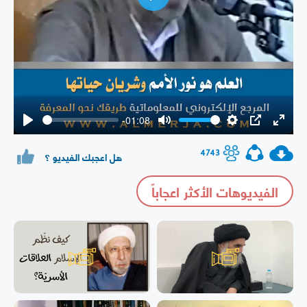
Play
-01:08
Play
Mute
Settings
PIP
Enter
fullsc
4743
هل اعجبك الفيديو ؟
الفيديوهات الأكثر اعجاباً