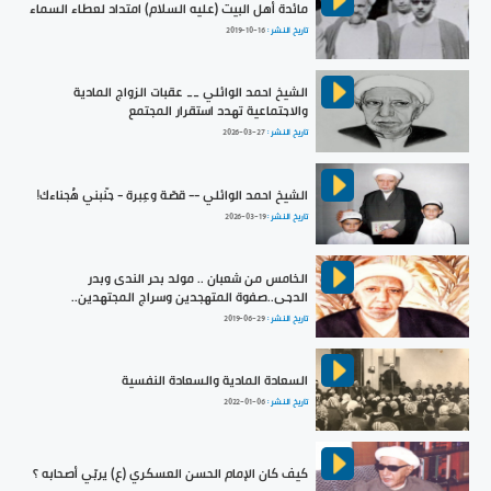
مائدة أهل البيت (عليه السلام) امتداد لعطاء السماء
تاريخ النشر :
2019-10-16
الشيخ احمد الوائلي __ عقبات الزواج المادية
والاجتماعية تهدد استقرار المجتمع
تاريخ النشر :
2026-03-27
الشيخ احمد الوائلي -- قصّة وعِبرة - جنّبني هُجناءك!
تاريخ النشر :
2026-03-19
الخامس من شعبان .. مولد بحر الندى وبدر
الدجى..صفوة المتهجدين وسراج المجتهدين..
تاريخ النشر :
2019-06-29
السعادة المادية والسعادة النفسية
تاريخ النشر :
2022-01-06
كيف كان الإمام الحسن العسكري (ع) يربّي أصحابه ؟