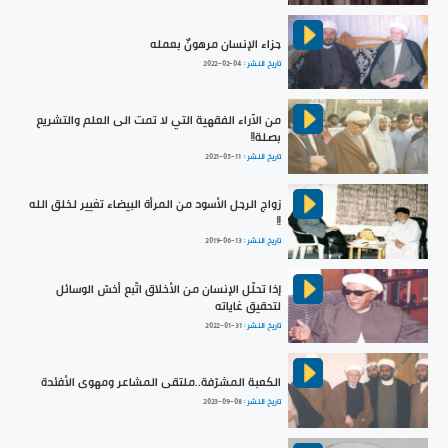
جزاء الإنسان مرهونٌ بعمله
تاريخ النشر :
2022-02-04
من الآراء الفقهية التي لا تمت الى العلم والتشريع
بصلة!!
تاريخ النشر :
2021-05-11
زواج الرجل الأسود من المرأة البيضاء تغيير لخلق الله
!!
تاريخ النشر :
2019-06-13
إذا تحلّل الإنسان من الأخلاق اتّبع أخسّ الوسائل
لتحقيق غاياته
تاريخ النشر :
2022-01-31
الكعبة المشرّفة..ملتقى المشاعر ومهوى الأفئدة
تاريخ النشر :
2023-09-08