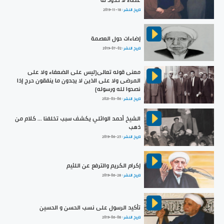
عطاءٌ لا حدود له
تاريخ النشر :
2019-11-18
إضاءات حول العصمة
تاريخ النشر :
2019-07-02
معنى قوله تعالى{ليس على الضعفاء ولا على
المرضى ولا على الذين لا يجدون ما ينفقون حرج إذا
نصحوا لله ورسوله}
تاريخ النشر :
2021-03-06
الشيخ أحمد الوائلي يكشف سبب تخلفنا ... كلام من
ذهب
تاريخ النشر :
2019-06-25
إكرام الكريم والترفع عن اللئيم
تاريخ النشر :
2019-06-28
تأكيد الرسول على نسب الحسن و الحسين
تاريخ النشر :
2019-06-08