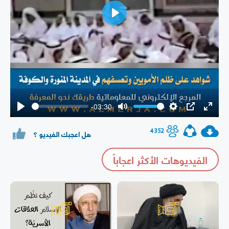
Play
-03:30
Play
Mute
Settings
PIP
Enter
fullsc
4352
هل اعجبك الفيديو ؟
الفيديوهات الأكثر اعجاباً