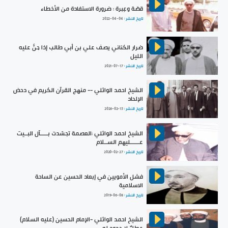
قصّة وعِبرة : ضرورة الاستفادة من الأخطاء
تاريخ النشر :
2022-04-04
ضرار الكناني يصف علي بن أبي طالب إذا جنَّ عليه
الليل
تاريخ النشر :
2021-07-17
الشيخ احمد الوائلي -- منهج القرآن الكريم في دحض
الإلحاد
تاريخ النشر :
2026-02-15
الشيخ احمد الوائلي :العصمة تجسّدت بـــــآل البــيت
عــــــليهم الســلام
تاريخ النشر :
2020-02-27
فشل الأمويين في إبعاد الحسين عن الساحة
الاسلامية
تاريخ النشر :
2019-06-08
الشيخ احمد الوائلي -الإمام الحسين (عليه السلام)