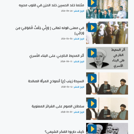
مثلما خلد الحسين خلد الحزن في قلوب محبيه
تاريخ النشر :
2021-09-26
في معنى قوله تعالى { وَإِنِّي خِفْتُ الْمَوَالِيَ مِن
وَرَائِي}
تاريخ النشر :
2021-03-03
أثر المحيط الخارجي على البناء الأسري
تاريخ النشر :
2024-04-11
السيدة زينب (ع) أنموذج المرأة الصالحة
تاريخ النشر :
2020-03-12
سلطان الصوم على الغرائز المعنوية
تاريخ النشر :
2020-05-07
كيف حاربوا الفكر الشيعي؟