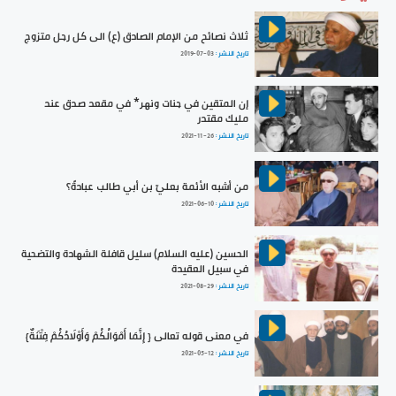
ثلاث نصائح من الإمام الصادق (ع) الى كل رجل متزوج
تاريخ النشر :
2019-07-03
إن المتقين في جنات ونهر* في مقعد صدق عند
مليك مقتدر
تاريخ النشر :
2021-11-26
من أشبه الأئمة بعليّ بن أبي طالب عبادةً؟
تاريخ النشر :
2021-06-10
الحسين (عليه السلام) سليل قافلة الشهادة والتضحية
في سبيل العقيدة
تاريخ النشر :
2021-08-29
في معنى قوله تعالى { إِنَّمَا أَمْوَالُكُمْ وَأَوْلَادُكُمْ فِتْنَةٌ}
تاريخ النشر :
2021-05-12