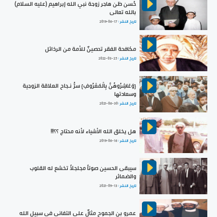
حُسن ظن هاجر زوجة نبي الله إبراهيم (عليه السلام)
بالله تعالى
تاريخ النشر :
2019-06-17
مكافحة الفقر تحصينٌ للأمة من الرذائل
تاريخ النشر :
2022-03-25
{وَعَاشِرُوهُنَّ بِالْمَعْرُوفِ} سرُّ نـجاح العلاقة الزوجية
وسعادتها
تاريخ النشر :
2021-06-30
هل يخلق الله الأشياء لأنه محتاج ؟؟!!!
تاريخ النشر :
2019-06-16
سيبقى الحسين صوتاً مجلجلاً تخشع له القلوب
والضمائر
تاريخ النشر :
2021-09-13
عمرو بن الجموح مثالٌ على التفاني في سبيل الله