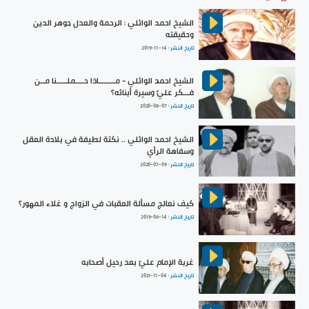
الشيخ احمد الوائلي : الرحمة والعدل جوهر الدين
وحقيقته
تاريخ النشر :
2019-11-14
الشيخ احمد الوائلي - مــــــــاذا حــــملـــــنا مــن
فـــكر عليٍّ وسيرة أبنائه؟
تاريخ النشر :
2020-08-07
الشيخ احمد الوائلي .. نكتة لطيفة في بلادة العقل
وسفاهة الرأي
تاريخ النشر :
2020-07-09
كيف نعالج مسألة العقبات في الزواج و غلاء المهور؟
تاريخ النشر :
2019-06-14
غربة الإمام عليّ بعد رحيل أصحابه
تاريخ النشر :
2021-11-04