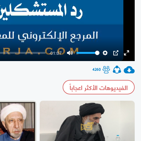
-01:07
Mute
Settings
PIP
Enter
fullscr
4260
الفيديوهات الأكثر اعجاباً