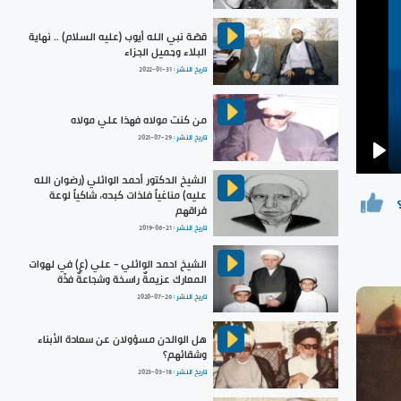
قصّة نبي الله أيوب (عليه السلام) .. نهاية
البلاء وجميل الجزاء
تاريخ النشر :
2022-01-31
من كنت مولاه فهذا علي مولاه
تاريخ النشر :
2021-07-29
Pla
الشيخ الدكتور أحمد الوائلي (رضوان الله
عليه) مناغياً فلذات كبده، شاكياً لوعة
فراقهم
تاريخ النشر :
2019-06-21
الشيخ احمد الوائلي - علي (ع) في لهوات
المعارك عزيمةٌ راسخة وشجاعةٌ فذّة
تاريخ النشر :
2020-07-26
هل الوالدن مسؤولان عن سعادة الأبناء
وشقائهم؟
تاريخ النشر :
2023-03-18