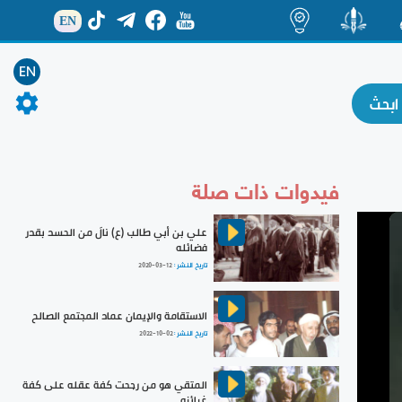
EN
ة
منشور
اضاءات
EN
فيدوات ذات صلة
علي بن أبي طالب (ع) نالَ من الحسد بقدر
فضائله
تاريخ النشر :
2020-03-12
الاستقامة والإيمان عماد المجتمع الصالح
تاريخ النشر :
2022-10-02
المتقي هو من رجحت كفة عقله على كفة
غرائزه