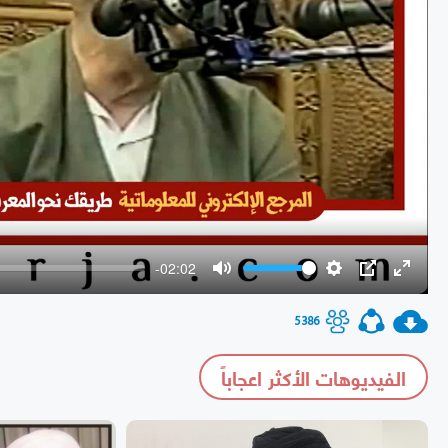
-02:02
Mute
Settings
PIP
Enter
fullscr
5386
الفيديوهات الأكثر اعجاباً