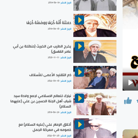
تاريخ النشر :
2019-06-19
حَمَلَتْهُ أُمُّهُ كُرْهًا وَوَضَعَتْهُ كُرْهًا
تاريخ النشر :
2019-06-10
يخرج الطيب من الخبيث (حنظلة بن أبي
عامر الفاسق)
تاريخ النشر :
2025-11-11
ذم التقليد الأعمى للأسلاف
تاريخ النشر :
2022-05-10
Pla
نبارك للعالم الاسلامي اجمع ولادة سيد
شباب أهل الجنة الحسين بن علي (عليهما
السلام)
تاريخ النشر :
2019-06-29
أخلاق الإمام علي (عليه السلام) مع
خصومه في معركة الجمل
تاريخ النشر :
2022-07-20