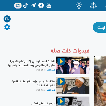
EN
ة
منشور
اضاءات
EN
فيدوات ذات صلة
الشيخ احمد الوائلي: إذا مرضتم فتداووا ..
منهج الإسلام في ربط المسببات بأسبابها
تاريخ النشر :
2020-09-18
ماذا صنع جيش يزيد بالأجساد الطاهرة
لشهداء الطف؟
تاريخ النشر :
2021-08-23
جوهر الانسان العقل