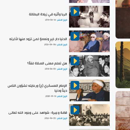
الربا وأثره في زيادة البطالة
تاريخ النشر :
2019-06-18
الدنيا دار خيرٍ ونعمةٍ لمن تزود منها لآخرته
تاريخ النشر :
2025-04-06
هل تعلم معنى الصلاة لغةً؟
تاريخ النشر :
2019-06-05
الإمام العسكري (ع) ورعايته لشؤون الناس
ديناً ودنيا
تاريخ النشر :
2020-10-19
قصّة وعِبرة : شواهد على وجود الله تعالى
تاريخ النشر :
2022-06-05