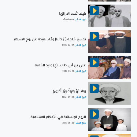
كيف تُحدد الأرزاق؟
تاريخ النشر :
2019-06-18
تفسير كلمة ( أراذلنا) وآراء بعيدة عن روح الإسلام
تاريخ النشر :
2023-06-07
علي بن أبي طالب (ع) وليد الكعبة
تاريخ النشر :
2020-03-12
{وَلَا تَزِرُ وَازِرَةٌ وِزْرَ أُخْرَى}
تاريخ النشر :
2024-09-09
الروح الإنسانية في الأحكام الاسلامية
تاريخ النشر :
2019-06-23