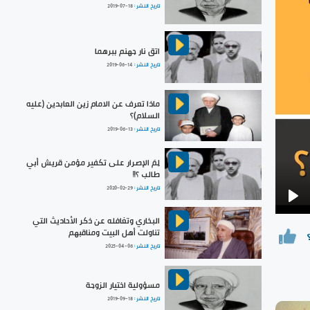
تاريخ النشر :
2019-07-18
اتق نار جهنم ببرهما
تاريخ النشر :
2019-06-14
ماذا تعرف عن الامام زين العابدين (عليه
السلام)؟
تاريخ النشر :
2019-06-13
لِمَ الإصرار على تكفير مؤمن قريش أبي
طالب ؟!!
تاريخ النشر :
2020-02-29
Pla
البخاري وتغافله عن ذكر الأحاديث التي
تناولت أهل البيت ومناقبهم
تاريخ النشر :
2025-04-06
مسؤولية اختيار الزوجة
تاريخ النشر :
2019-09-18