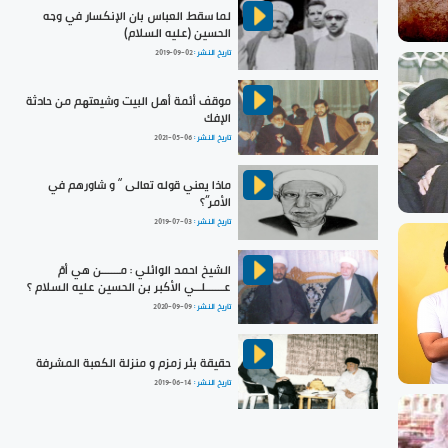
لما سقط العباس بان الإنكسار في وجه
الحسين (عليه السلام)
تاريخ النشر :
2019-09-02
موقف أئمة أهل البيت وشيعتهم من حادثة
الإفك
تاريخ النشر :
2021-05-06
ماذا يعني قوله تعالى “ و شاورهم في
الأمر”؟
تاريخ النشر :
2019-07-03
الشيخ احمد الوائلي : مــــــن هي أمّ
عــــــلــي الأكبر بن الحسين عليه السلام ؟
تاريخ النشر :
2020-09-09
حقيقة بئر زمزم و منزلة الكعبة المشرفة
تاريخ النشر :
2019-06-14