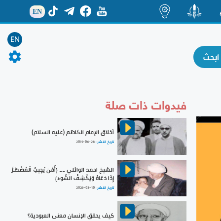
EN
ة
منشور
اضاءات
EN
فيدوات ذات صلة
أخلاق الإمام الكاظم (عليه السلام)
تاريخ النشر :
2019-06-28
الشيخ احمد الوائلي __ {أَمَّن يُجِيبُ الْمُضْطَرَّ
إِذَا دَعَاهُ وَيَكْشِفُ السُّوءَ}
تاريخ النشر :
2026-03-10
كيف يحقق الإنسان معنى العبودية؟