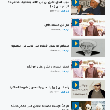
سبب التحاق عقيل بن أبي طالب بمعاوية بعد شهادة
الإمام علي ( ع )
تاريخ النشر :
2019-09-23
هل كل مستلذ حلال؟
تاريخ النشر :
2019-06-19
الإسلام أقر بعض الأحكام التي كانت في الجاهلية
تاريخ النشر :
2019-06-20
ادخلوا السرور و الفرح على أمواتكم
تاريخ النشر :
2019-06-16
ولَع النبي (ص) بالحسن والحسين ( عليهما السلام)
تاريخ النشر :
2024-05-14
لمَ حثّ الإسلام الصحابة الاوائل على العمل والكد