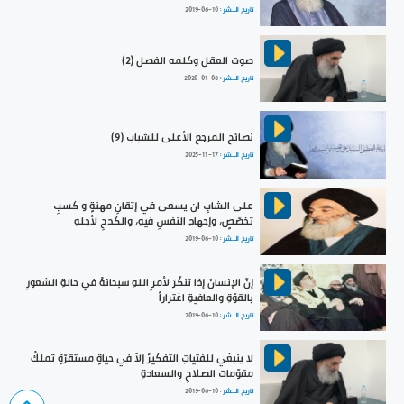
تاريخ النشر :
2019-06-10
صوت العقل وكلمه الفصل (2)
تاريخ النشر :
2020-01-08
نصائح المرجع الأعلى للشباب (9)
تاريخ النشر :
2025-11-17
على الشابِ ان يسعى في إتقانِ مهنةٍ و كسبِ
تخصّصٍ، وإجهادِ النفسِ فيهِ، والكدحِ لأجلهِ
تاريخ النشر :
2019-06-10
إنّ الإنسانَ إذا تنكّرَ لأمرِ اللهِ سبحانهُ في حالةِ الشعورِ
بالقوّةِ والعافيةِ اغتراراً
تاريخ النشر :
2019-06-10
لا ينبغي للفتياتِ التفكيرُ إلاّ في حياةٍ مستقرّةٍ تملكُ
مقوّماتَ الصلاحِ والسعادةِ
تاريخ النشر :
2019-06-10