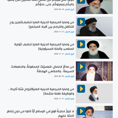
جانبكُم ويعينوكُم على عدوّكُم
تاريخ النشر :
2019-06-10
من وصايا المرجعية الدينية العليا للشباب(تعزيز روح
التكافل والتراحم بين أفراد المجتمع)
تاريخ النشر :
2025-11-17
من وصايا المرجعية الدينية العليا للشباب (تولية
المناصب وأمانة المسؤولية)
تاريخ النشر :
2025-11-17
من مذامِّ الخصالِ: العصبيّاتُ الممقوتةُ، والانفعالاتُ
السريعةُ ، والملاهي الهابطةُ
تاريخ النشر :
2019-06-10
من وصايا المرجعية الدينية العليا(الزواج سُنّة أكيدة ..
والوظيفة نافلة متمّمة)
تاريخ النشر :
2025-11-17
لا تجوزُ محاربةُ قومٍ في الإسلامِ أيّاً كانوا من دونِ إتمامِ
الحجّةِ عليهم