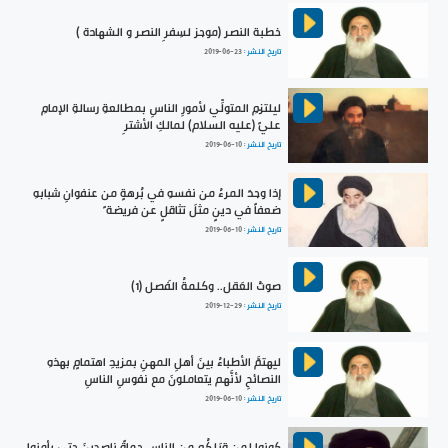
خطبة النصر (موجز لسِفرِ النصر و الشهادة )
تاريخ النشر :
2019-06-23
ليلتزمِ المتولِّي لأمورِ الناسِ بمطالعةِ رسالةِ الإمامِ
عليٍّ (عليه السلام) لمالكِ الأشترِ
تاريخ النشر :
2019-06-10
إذا وجدَ المرءُ من نفسهِ في بُرهةٍ من عنفوانِ شبابهِ
ضعفاً في دينٍ مثلَ تثاقلٍ عن فريضة ٍ
تاريخ النشر :
2019-06-10
صوتُ العَقل.. وكلمةُ الفَصل (1)
تاريخ النشر :
2019-12-29
ليهتمَّ الأطباءُ بينَ أهلِ المهنِ بمزيدِ اهتمامٍ بهذهِ
النصائحِ لأنَّهم يتعاملونَ مع نفوسِ الناسِ
تاريخ النشر :
2019-06-10
كونوا لمن قِبَلِكُم من الناسِ حماةً ناصحينَ حتى يأمنوا