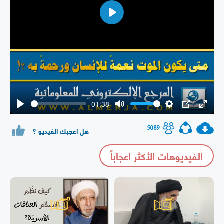
Play
-01:38
Play
Mute
Settings
PIP
Enter
fullsc
5089
هل اعجبك الفيديو ؟
الفيديوهات الأكثر اعجاباً