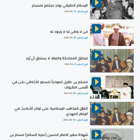
الإسلام الحقيقي يولد مجتمع منسجم
تاريخ النشر :
2019-06-19
من لا وطن له لا وجود له
تاريخ النشر :
2020-03-30
منطق المماحكة والعناد لا يستحق أن يُرَد
تاريخ النشر :
2023-02-19
مسلم بن عقيل انموذجاً للسمو الأخلاقي حتى في
أقسى الظروف
تاريخ النشر :
2019-06-09
اتفاق المذاهب الإسلامية على تواتر الأحاديث في
الإمام المهدي
تاريخ النشر :
2025-04-06
شهادة سفير الامام الحسين (عليه السلام) مسلم بن