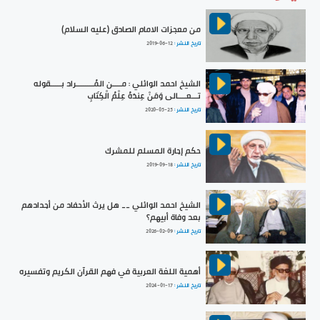
من معجزات الامام الصادق (عليه السلام)
تاريخ النشر :
2019-06-12
الشيخ احمد الوائلي : مــــن المُــــــــراد بـــــقوله
تـــعــــالى وَمَنْ عِندَهُ عِلْمُ الْكِتَابِ
تاريخ النشر :
2020-05-25
حكم إجارة المسلم للمشرك
تاريخ النشر :
2019-09-18
الشيخ احمد الوائلي __ هل يرث الأحفاد من أجدادهم
بعد وفاة أبيهم؟
تاريخ النشر :
2026-02-09
أهمية اللغة العربية في فهم القرآن الكريم وتفسيره
تاريخ النشر :
2024-01-17