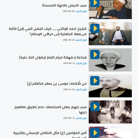
سبب الايمان بالالهة المجسدة
تاريخ النشر :
2019-06-06
الشيخ احمد الوائلي __ كيف انتشل النبي (ص) الأمّة
من وهاد الجاهلية إلى مراقي الإسلام؟
تاريخ النشر :
2026-02-26
شجاعة و شهادة ميثم التمار (رضوان الله عليه)
تاريخ النشر :
2019-06-13
من ظُلامات موسى بن جعفر الكاظم (ع)
تاريخ النشر :
2019-12-29
سبب إنهيار بعض المجتمعات عدم تطبيق مفاهيم
دينها
تاريخ النشر :
2019-09-12
أمير المؤمنين (ع) مثال التكامل الإنساني والتربية