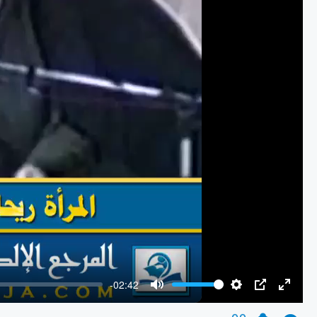
-02:42
Mute
Settings
PIP
Enter
fullscr