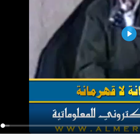
Play
y