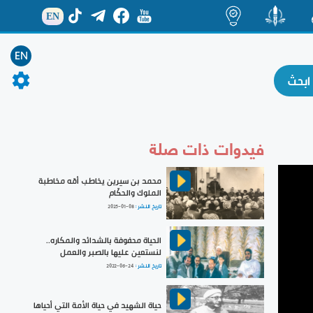
EN
ة
منشور
اضاءات
EN
فيدوات ذات صلة
محمد بن سيرين يخاطب أمّه مخاطبة
الملوك والحكّام
تاريخ النشر :
2025-01-08
الحياة محفوفة بالشدائد والمكاره..
لنستعين عليها بالصبر والعمل
تاريخ النشر :
2022-06-24
حياة الشهيد في حياة الأمة التي أحياها