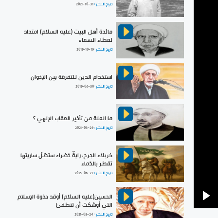
تاريخ النشر :
2021-10-31
مائدة أهل البيت (عليه السلام) امتداد
لعطاء السماء
تاريخ النشر :
2019-10-19
استخدام الدين للتفرقة بين الإخوان
تاريخ النشر :
2019-06-30
ما العلة من تأخير العقاب الإلهي ؟
تاريخ النشر :
2021-03-29
كربلاء الجرح: رايةٌ خضراء ستظلّ ساريتها
تقطر بالدّماء
تاريخ النشر :
2025-06-27
الحسين(عليه السلام) أوقد جذوة الإسلام
التي أوشكت أن تنطفئ
Pla
تاريخ النشر :
2021-08-24