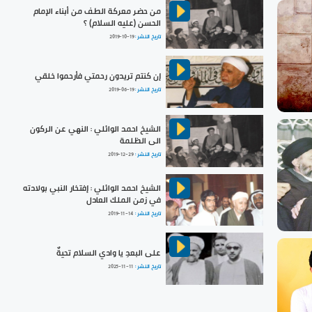
من حضر معركة الطف من أبناء الإمام
الحسن (عليه السلام) ؟
تاريخ النشر :
2019-10-19
إن كنتم تريدون رحمتي فأرحموا خلقي
تاريخ النشر :
2019-06-19
الشيخ احمد الوائلي : النهي عن الركون
الى الظلمة
تاريخ النشر :
2019-12-29
الشيخ احمد الوائلي : إفتخار النبي بولادته
في زمن الملك العادل
تاريخ النشر :
2019-11-14
على البعدِ يا وادي السلام تحيةٌ
تاريخ النشر :
2025-11-11