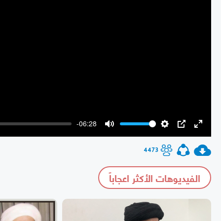
-06:28
Mute
Settings
PIP
Enter
fullscr
4473
الفيديوهات الأكثر اعجاباً