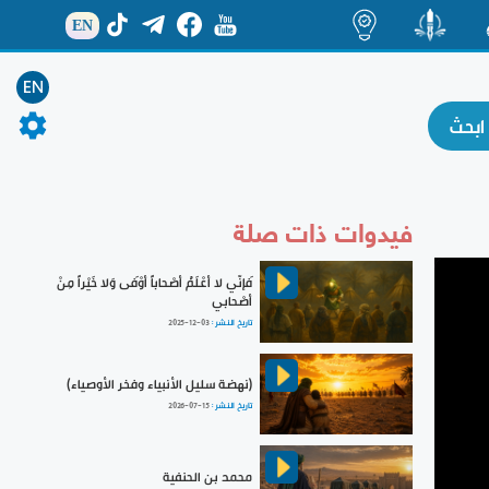
EN
ة
منشور
اضاءات
EN
فيدوات ذات صلة
فَإنّي لا أعْلَمُ أصْحاباً أوْفَى وَلا خَيْراً مِنْ
أصْحابي
تاريخ النشر :
2025-12-03
(نهضة سليل الأنبياء وفخر الأوصياء)
تاريخ النشر :
2026-07-15
محمد بن الحنفية