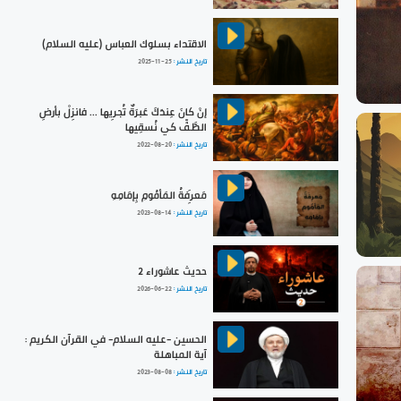
الاقتداء بسلوك العباس (عليه السلام)
تاريخ النشر :
2025-11-25
إنْ كانَ عِندَكَ عَبرَةٌ تُجرِيها ... فانزِلْ بأرضِ
الطَّفِّ كي نُسقِيها
تاريخ النشر :
2022-08-20
مَعرِفَةُ المَأمُومِ بِإمَامِهِ
تاريخ النشر :
2023-08-14
حديث عاشوراء 2
تاريخ النشر :
2026-06-22
الحسين -عليه السلام- في القرآن الكريم :
آية المباهلة
تاريخ النشر :
2023-08-08