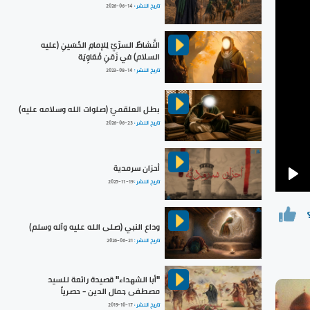
تاريخ النشر :
2026-06-14
النَّشاطُ السرِّيّ لِلإمامِ الحُسَينِ (عليه
السلام) في زَمَنِ مُعَاوِيَة
تاريخ النشر :
2023-08-14
بطل العلقميّ (صلوات الله وسلامه عليه)
تاريخ النشر :
2026-06-23
أحزان سرمدية
تاريخ النشر :
2025-11-19
Pla
وداع النبي (صلى الله عليه وآله وسلم)
تاريخ النشر :
2026-06-21
"أبا الشهداء" قصيدة رائعة للسيد
مصطفى جمال الدين - حصرياً
تاريخ النشر :
2019-10-17