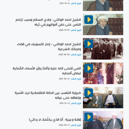
تاريخ النشر :
2021-10-31
الشيخ احمد الوائلي : وادي السلام وسبب تزاحم
الناس على دفن أمواتهم في ثراه
تاريخ النشر :
2020-10-07
الشيخ احمد الوائلي - إحذر التسويف في قضاء
واجباتك الشرعية
تاريخ النشر :
2020-06-05
النبي (صلى الله عليه وآله) يغيّر الأسماء المُنكرة
لبعض أصحابه
تاريخ النشر :
2021-06-27
ضرورة التناسب بين الحالة الاقتصادية لربّ الأسرة
وإنفاقه على عياله
تاريخ النشر :
2021-01-13
قِصّة وعِبرة : أنا الذي يكلّمك لا ردائي!
تاريخ النشر :
2022-09-17