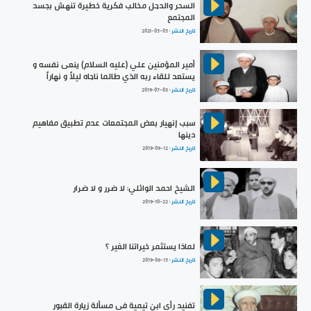
السحر والدجل مخالب فكرية خطيرة تنهش بجسد
المجتمع
تاريخ النشر :
2021-05-05
أمير المؤمنين علي (عليه السلام) ينعى نفسه و
يستعد للقاء ربه الذي طالما ناجاه ليلاً و نهاراً
تاريخ النشر :
2019-07-03
سبب إنهيار بعض المجتمعات عدم تطبيق مفاهيم
دينها
تاريخ النشر :
2019-09-12
الشيخ احمد الوائلي: لا ضرر و لا ضرار
تاريخ النشر :
2019-10-22
لماذا يستثمر خيراتنا الغير ؟
تاريخ النشر :
2019-06-15
تفنيد رأي ابن تيمية في مسألة زيارة القبور