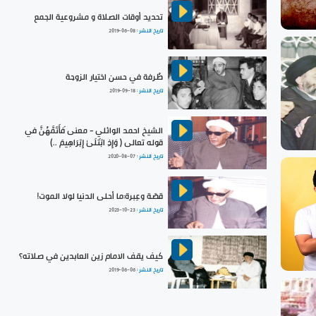
تحديد أوقات الصلاة و مشروعية الجمع
تاريخ النشر :
2019-06-08
طُرفة في حسن اختيار الزوجة
تاريخ النشر :
2019-09-18
الشيخ احمد الوائلي - معنى فَأَتَمَّهُنَّ في
قوله تعالى ( وَإِذِ ابْتَلَىٰ إِبْرَاهِيمَ ..)
تاريخ النشر :
2020-08-07
قصّة وعِبرة:ما أحلى الدنيا لولا الموت!
تاريخ النشر :
2023-10-23
كيف يقف الامام زين العابدين في صلاته؟
تاريخ النشر :
2019-06-06