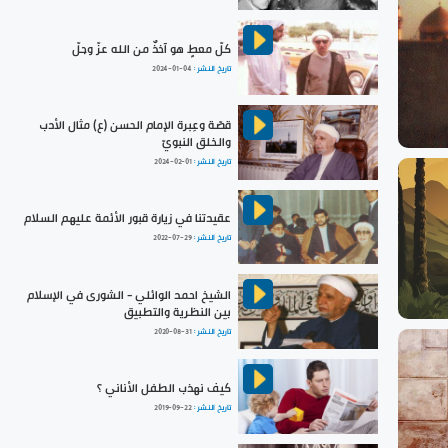
كلّ معطٍ هو آخذٌ من الله عزّ وجلّ
تاريخ النشر :
2024-01-04
قصّة وعِبرة الإمام الحسن (ع) مثال الأدب
والخلق النبويّ
تاريخ النشر :
2024-02-01
عقيدتنا في زيارة قبور الأئمة عليهم السلام
تاريخ النشر :
2022-07-29
الشيخ احمد الوائلي - الشورى في الإسلام
بين النظرية والتطبيق
تاريخ النشر :
2020-08-31
كيف نهذب الطفل الأناني ؟
تاريخ النشر :
2019-09-22