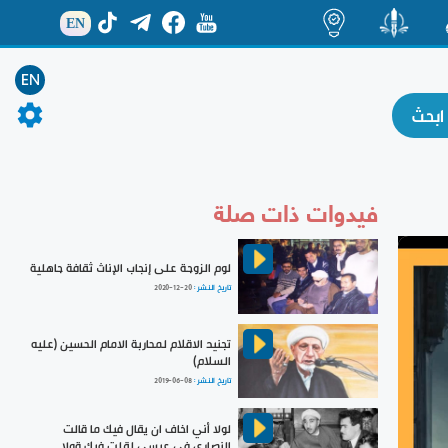
EN
ة
منشور
اضاءات
EN
فيدوات ذات صلة
لوم الزوجة على إنجاب الإناث ثقافة جاهلية
تاريخ النشر :
2020-12-20
تجنيد الاقلام لمحاربة الامام الحسين (عليه
السلام)
تاريخ النشر :
2019-06-08
لولا أني اخاف ان يقال فيك ما قالت
النصارى في عيسى لقلت فيك قولا ...