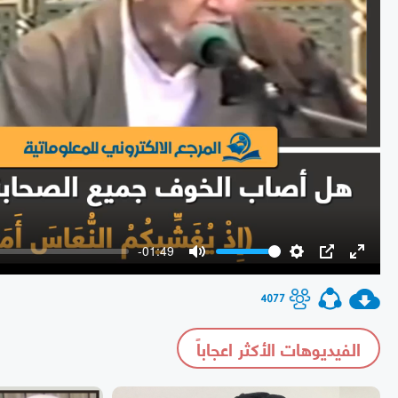
-01:49
Mute
Settings
PIP
Enter
fullscr
4077
الفيديوهات الأكثر اعجاباً