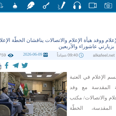
صوت
صور
فيديو
أقلام
مفتاح
رشفات
مشكاة
منش
لام ووفد هيأة الإعلام والاتصالات يناقشان الخطّة الإعلا
بزيارتي عاشوراء والأربعين
2026-06-09
09:40 صباحاً
759
alkafee
م الإعلام في العتبة
ية المقدسة مع وفد
علام والاتصالات/ مكتب
 المقدسة، الخطّة