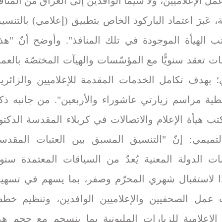
ل الإعلاميين، ولا سيّما الوافدين إلى العراق من المناف
، عَبرَ اعتماد الباركود الخاص بتطبيق (إعلامي) بالتنسي
ب الهيأة الموجودة في تلك المنافذ". وأوضح أنّ "هذ
ات تعقد سنويًّا مع المؤسّسات والهيآت المختصّة بالعم
ي؛ بهدف تكامل الخدمات المقدمة للإعلاميين والزائري
طية مراسم زيارتي عاشوراء والأربعين". من جانبه ذك
ب هيأة الإعلام والاتصالات في كربلاء المقدسة الدكتو
لتميمي: إنّ "التنسيق المسبق بين العتبات المقدس
ت الدولة المعنية يُعدّ من السياقات المعتمدة سنويًّ
ًا لاستقبال شهري المحرّم وصفر، بما يسهم في تسهي
 عمل الصحفيين والإعلاميين الوافدين، وتنظيم خط
 الإعلامية للزيارات المليونية بما ينسجم مع حجم هذ