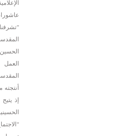
الإعلام
عاشوراء
"تشرفنا 
المقدسة
الحسين 
العمل ا
المقدسة
أنتجته 
إذ يتيح
الحسينية
"الاجتم