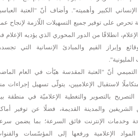
لإنساني الكبير وأهميته". وأضاف أنّ "العتبة العباسي
 تحرص على توفير جميع التسهيلات اللّازمة لإنجاح عم
إعلام، انطلاقًا من الدور المحوري الذي يؤديه الإعلام ف
قائع وإبراز القيم والمبادئ الإنسانية التي تجسده
 المليونية".
لتميمي أنّ "العتبة المقدسة هيّأت في العام الماض
تكاملًا لاستقبال الإعلاميين، يتولّى تسهيل إجراءات من
التصريح بالتصوير والتغطية الإعلاميّة في منطقة بي
 الشريفين والمدينة القديمة، فضلًا عن توفير أماك
حة وخدمات الإنترنت فائق السرعة؛ بما يضمن سرع
لمواد الإعلامية ورفعها إلى المؤسّسات والقنوا