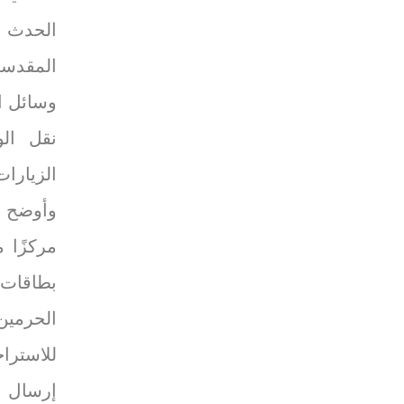
الحدث ا
المقدسة
وسائل ال
نقل الو
الزيارات
وأوضح ا
مركزًا م
بطاقات 
الحرمين
للاسترا
إرسال ا