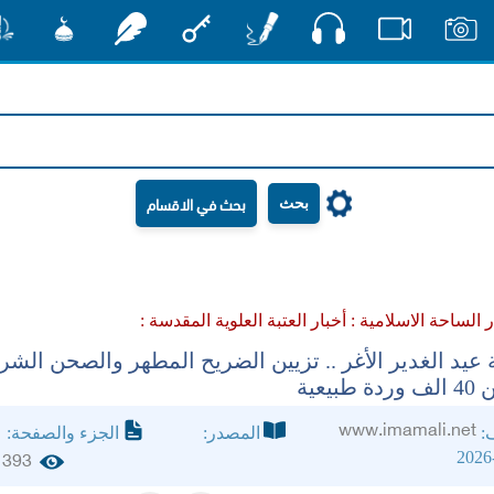
صوت
صور
فيديو
أقلام
مفتاح
رشفات
مشكاة
منش
بحث
ر الساحة الاسلامية :
أخبار العتبة العلوية المقدسة :
 عيد الغدير الأغر .. تزيين الضريح المطهر والصحن الش
طبيعية
www.imamali.net
ف:
المصدر:
الجزء والصفحة:
2026
393