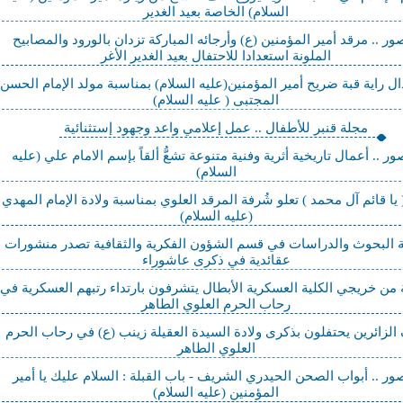
السلام) الخاصة بعيد الغدير
صور .. مرقد أمير المؤمنين (ع) وأرجائه المباركة تزدان بالورود والمصابيح
الملونة استعدادا للاحتفال بعيد الغدير الأغر
ل راية قبة ضريح أمير المؤمنين(عليه السلام) بمناسبة مولد الإمام الحسن
المجتبى ( عليه السلام)
مجلة قنبر للأطفال .. عمل إعلامي واعد وجهود إستثنائية
ور .. أعمال تاريخية أثرية وفنية متنوعة تشعُّ ألقاً بإسم الامام علي (عليه
السلام)
( يا قائم آل محمد ) تعلو شُرفة المرقد العلوي بمناسبة ولادة الإمام المهدي
(عليه السلام)
 البحوث والدراسات في قسم الشؤون الفكرية والثقافية تصدر منشورات
عقائدية في ذكرى عاشوراء
 من خريجي الكلية العسكرية الأبطال يتشرفون بارتداء رتبهم العسكرية في
رحاب الحرم العلوي الطاهر
 الزائرين يحتفلون بذكرى ولادة السيدة العقيلة زينب (ع) في رحاب الحرم
العلوي الطاهر
صور .. أبواب الصحن الحيدري الشريف - باب القبلة : السلام عليك يا أمير
المؤمنين (عليه السلام)