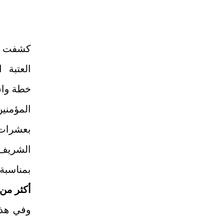
كشفت وح
العتبة 
خطة واس
المؤمن
بعشرات 
الشريف 
بمناسبة 
أكثر من 40 ألف وردة طبيع
وفي هذا