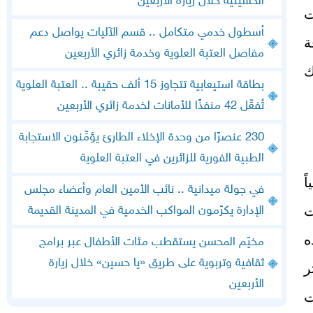
الحسينية خلال زيارة الأربعين
ت
أسطول خدمي متكامل .. قسم الآليات يواصل دعم
ة
مفاصل العتبة العلوية وخدمة زائري الأربعين
ك
بطاقة استيعابية تتجاوز 15 ألف حقيبة .. العتبة العلوية
تُفعِّل 42 منفذًا للأمانات لخدمة زائري الأربعين
230 عنصرًا من وحدة الإخلاء الطارئ يؤمِّنون الاستجابة
الطبية الفورية للزائرين في العتبة العلوية
ة يومياً
في جولة ميدانية .. نائب الأمين العام وأعضاء مجلس
ت
الإدارة يكرّمون المواكب الخدمية في المدينة القديمة
ه
مخيّم المحسن يستقطب مئات الأطفال عبر برامج
ثقافية وتربوية على طريق «يا حسين» خلال زيارة
ر
الأربعين
ت