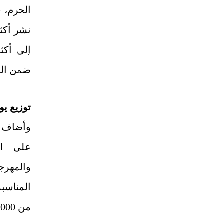
الحرم، ف
ضمن البر
توزيع يو
على الز
والمهرج
المناسب