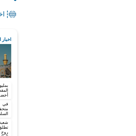
اخ
اخبار 
بمليو
المق
أخضر بطول
في خ
متح
السلط
شعبة
تطلق 
روح 