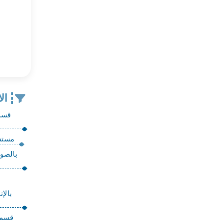
ال
قسم 
مستشف
بالصور
بالإ
قسم ا