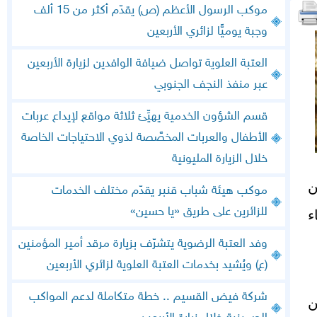
موكب الرسول الأعظم (ص) يقدّم أكثر من 15 ألف
وجبة يوميًّا لزائري الأربعين
العتبة العلوية تواصل ضيافة الوافدين لزيارة الأربعين
عبر منفذ النجف الجنوبي
قسم الشؤون الخدمية يهيِّئ ثلاثة مواقع لإيداع عربات
الأطفال والعربات المخصَّصة لذوي الاحتياجات الخاصة
خلال الزيارة المليونية
ن
موكب هيئة شباب قنبر يقدّم مختلف الخدمات
للزائرين على طريق «يا حسين»
ء
وفد العتبة الرضوية يتشرّف بزيارة مرقد أمير المؤمنين
(ع) ويُشيد بخدمات العتبة العلوية لزائري الأربعين
شركة فيض القسيم .. خطة متكاملة لدعم المواكب
ن