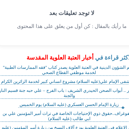
لا توجد تعليقات بعد
ما رأيك بالمقال : كن أول من يعلق على هذا المحتوى
اكثر قراءة في
أخبار العتبة العلوية المقدسة
الشؤون الدينية في العتبة العلوية يصدر كتاب "فقه الممارسات الطبية"
لخدمة موظفي القطاع الصحي
ى الإمام علي(عليه السلام) مشروع انساني كبير لخدمة الزائرين الكرام
 .. أبواب الصحن الحيدري الشريف : باب الفرج – علي حبه جنة قسيم النار
والجنة
زيارة الإمام الحسن العسكري (عليه السلام) يوم الخميس
نفوغراف..حقوق ذوي الإحتياجات الخاصة في تراث أمير المؤمنين علي بن
ابي طالب (عليه السلام)
لإعلام في العتبة العلوية يوزع آلاف النسخ من زيارة أمير المؤمنين (عليه