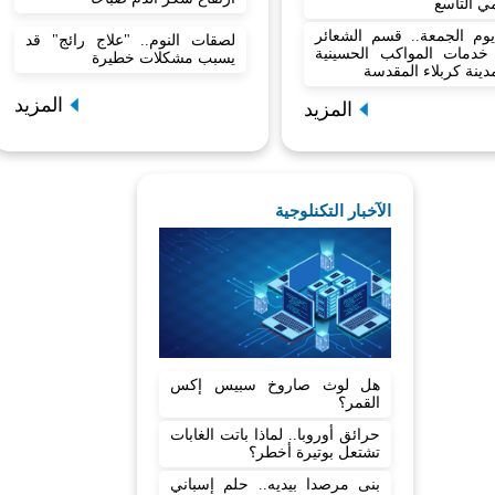
مي التاسع
وم الجمعة.. قسم الشعائر
لصقات النوم.. "علاج رائج" قد
ع خدمات المواكب الحسينية
يسبب مشكلات خطيرة
ينة كربلاء المقدسة
المزيد
المزيد
الآخبار التكنلوجية
هل لوث صاروخ سبيس إكس
القمر؟
حرائق أوروبا.. لماذا باتت الغابات
تشتعل بوتيرة أخطر؟
بنى مرصدا بيديه.. حلم إسباني