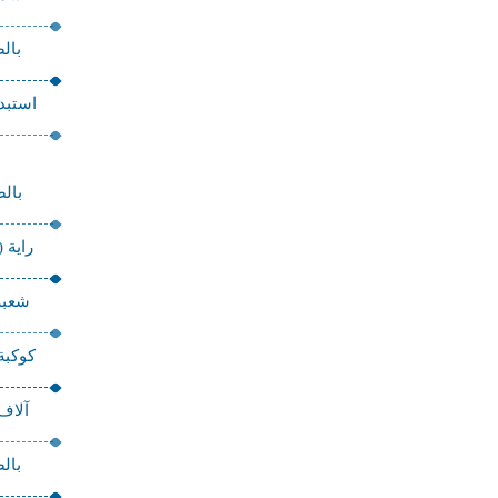
بال
استبدا
بالص
راية 
شعبة
كوكبة
آلاف
بال