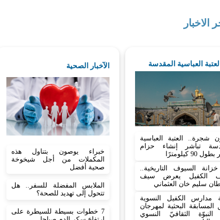
ر الاخبار
العتبة العباسية المقدسة
الآخبار الصحية
ن شجرة.. العتبة العباسية
دسة تباشر إنشاء حزام
خبراء يوصون بتناول هذه
 90 كيلومترًا
المكملات من أجل شيخوخة
صحية أفضل
زانة السيوف التاريخية..
ف الكفيل يعرض سيف
ان سليم خان العثماني
الملابس المفضلة للسفر.. هل
تتحول إلى تهديد للصحة؟
 مدارس الكفيل النسوية
المسابقة البحثية لمهرجان
7 خطوات بسيطة للسيطرة على
النبوّة الثقافيّ النسوي
ارتفاع سكر الدم صباحا