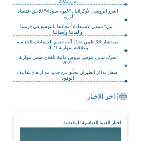
في 2022
الغزو الروسي لأوكرانيا.. "غيوم سوداء" تلاحق اقتصاد
أوروبا
"إنتل" تسعى لاستعادة أمجادها بالتوسع في فرنسا
وألمانيا وإيطاليا
مستشار الكاظمي يحدّد آلية حسم الحسابات الختامية
وعلاقته بموازنة 2021
تحرك نيابي لتوفير قروض مالية للفلاح ضمن موازنة
2022
أسعار تذاكر الطيران تحلِّق من جديد مع ارتفاع تكاليف
الوقود
اخر الاخبار
اخبار العتبة العباسية المقدسة