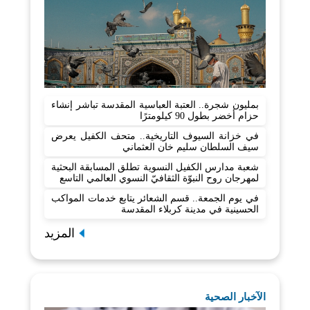
بمليون شجرة.. العتبة العباسية المقدسة تباشر إنشاء
حزام أخضر بطول 90 كيلومترًا
في خزانة السيوف التاريخية.. متحف الكفيل يعرض
سيف السلطان سليم خان العثماني
شعبة مدارس الكفيل النسوية تطلق المسابقة البحثية
لمهرجان روح النبوّة الثقافيّ النسوي العالمي التاسع
في يوم الجمعة.. قسم الشعائر يتابع خدمات المواكب
الحسينية في مدينة كربلاء المقدسة
المزيد
الآخبار الصحية