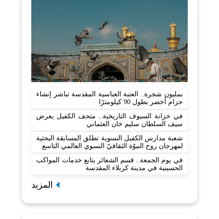
بمليون شجرة.. العتبة العباسية المقدسة تباشر إنشاء
حزام أخضر بطول 90 كيلومترًا
في خزانة السيوف التاريخية.. متحف الكفيل يعرض
سيف السلطان سليم خان العثماني
شعبة مدارس الكفيل النسوية تطلق المسابقة البحثية
لمهرجان روح النبوّة الثقافيّ النسوي العالمي التاسع
في يوم الجمعة.. قسم الشعائر يتابع خدمات المواكب
الحسينية في مدينة كربلاء المقدسة
المزيد