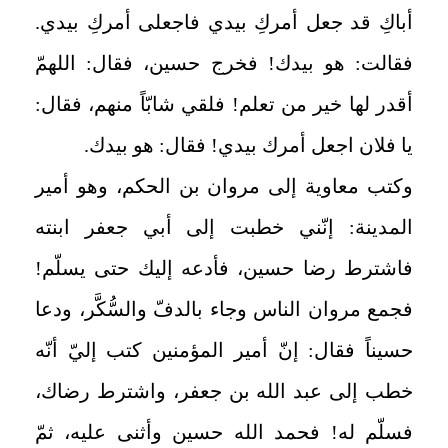
أباكِ قد جعل أمركِ بيدي فاجعلى أمركِ بيدي.
فقالت: هو بيدك! فخرج حسين، فقال: اللهمّ
أقدر لها خير من تعلم! فلقي شابّاً منهم، فقال:
يا فلان اجعل أمرك بيدي! فقال: هو بيدك.
وكتب معاوية إلى مروان بن الحكم، وهو أمير
المدينة: إنّني خطبت إلى أبي جعفر ابنته
فاشترط رضا حسين، فأدعه إليك حتى يسلّم!
فجمع مروان الناس وجاء بالدفّ والسُّكَّر، ودعا
حسيناً فقال: إنّ أمير المؤمنين كتب إليّ أنّه
خطب إلى عبد الله بن جعفر، واشترط رضاك،
فسلّم له! فحمد الله حسين وأثنى عليه، ثمّ