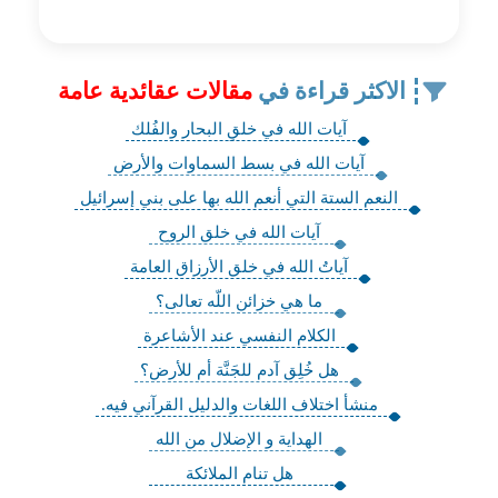
الاكثر قراءة في
مقالات عقائدية عامة
آيات الله في خلقِ البحار والفُلك‏
آيات الله في بسط السماوات والأرض‏
النعم الستة التي أنعم الله بها على بني إسرائيل
آيات الله في خلق الروح‏
آياتُ الله في خلق الأرزاق العامة
ما هي خزائن اللّه تعالى؟
الكلام النفسي عند الأشاعرة
هل خُلِق آدم للجَنَّة أم للأرض؟
منشأ اختلاف اللغات‏ والدليل القرآني فيه.
الهداية و الإضلال من الله
هل تنام الملائكة