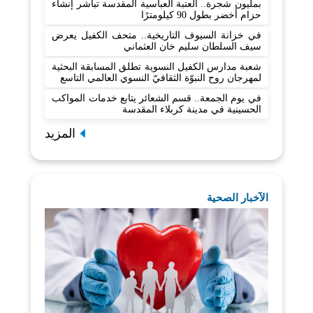
بمليون شجرة.. العتبة العباسية المقدسة تباشر إنشاء
حزام أخضر بطول 90 كيلومترًا
في خزانة السيوف التاريخية.. متحف الكفيل يعرض
سيف السلطان سليم خان العثماني
شعبة مدارس الكفيل النسوية تطلق المسابقة البحثية
لمهرجان روح النبوّة الثقافيّ النسوي العالمي التاسع
في يوم الجمعة.. قسم الشعائر يتابع خدمات المواكب
الحسينية في مدينة كربلاء المقدسة
المزيد
الآخبار الصحية