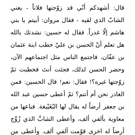
قال: أشهدكم أنّي قد زوّجتها فلاناً - يعني
الشابّ الذي لقيه - فقال مروان: أبيتم يا بني
هاشم إلّا غدراً. فقال له حسين: نشدتك بالله
هل تعلم أنّ الحسن بن عليّ خطب ابنة عثمان
بن‏ عفّان، فاجتمع الناس مثل اجتماعهم الآن،
وحضر الحسن لذلك، فجئت أنتَ فخطبت ثمّ
زوّجتها غيره؟! فقال: نعم! قال الحسين: فمن
الغادر نحن أم أنتم؟ ثمّ أعطى حسين عبد الله
بن جعفر أرضاً له يقال لها البُغَيْبغة. فباعها من
معاوية بألفي ألف، وأعطى الشابَّ الذي زُوِّج
أرضاً له اخرى قوّمت ألفي ألف. وأعطى من