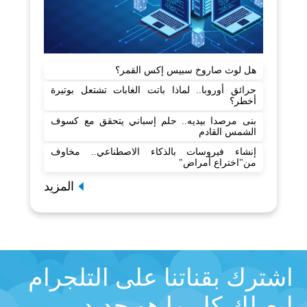
هل لوث صاروخ سبيس إكس القمر؟
حرائق أوروبا.. لماذا باتت الغابات تشتعل بوتيرة
أخطر؟
بنى مرصدا بيديه.. حلم إسباني يتحقق مع كسوف
الشمس القادم
إنشاء فيروسات بالذكاء الاصطناعي.. مخاوف
من"اختراع أمراض"
المزيد
اشترك بقناتنا على التلجرام
ليصلك كل ما هو جديد