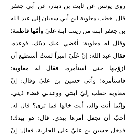
روى يونس عن ثابت بن دينار، عن أبي جعفر
قال: خطب معاوية ابن أبي سفيان إلى عبد الله
بن جعفر ابنته من زينب ابنة عليّ وأمّها فاطمة؛
وقال له معاوية: أقضي عنك دينَك، فوعده.
فقال عبد الله: إنّ عَلَيّ اميراً لستُ أستطيع أن
أزوّجها حتى أستأمره. فقال له معاوية:
فاستأمره! وأتي حسين بن عليّ وقال: إنّ
معاوية خطب إليّ ابنتي ووعدني قضاء دَيني.
وإنّما أنت والد، أنت خالها فما ترى؟ قال له:
أحبّ أن تجعل أمرها بيدي. قال: هو بيدك!
فدخل حسين بن عليّ على الجارية، فقال: إنّ