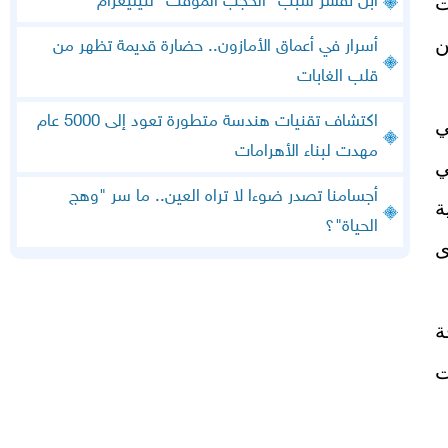
ت
أبل تفسر سبب "الحجب المؤقت" لتيليغرام
ن
أسرار في أعماق الأمازون.. حضارة قديمة تظهر من
قلب الغابات
اكتشاف تقنيات هندسة متطورة تعود إلى 5000 عام
ي
مهدت لبناء الأهرامات
ي
أجسامنا تصدر ضوءا لا تراه العين.. ما سر "وهج
ة
الحياة"؟
ى
ة
ت