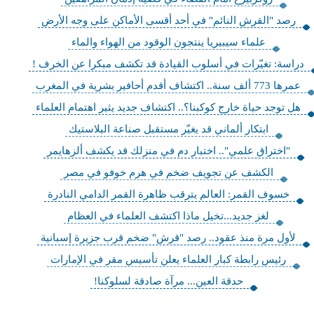
رصد "القرش النائم" في أحد أقسى الأماكن على وجه الأرض
علماء سيبيريا ينتجون الوقود من الهواء والماء
دراسة: تغيّرات في أسلوب القيادة قد تكشف مبكرا عن الخرف !
عمرها 773 ألف سنة.. اكتشاف أقدم أحافير بشرية في المغرب
هل توجد حياة خارج كوكبنا؟.. اكتشاف جديد يثير اهتمام العلماء
ابتكار ألماني قد يغيّر مستقبل صناعة البلاستيك
"اختراق علمي".. اختبار دم في منزلك قد يكشف ألزهايمر
الكشف عن تجويف ضخم في هرم خوفو في مصر
خسوف القمر: العالم يترقب ظاهرة القمر الدامي النادرة
لغز جديد...تخيل ماذا اكتشف العلماء في العظام
لأول مرة منذ عقود.. رصد "قرش" ضخم قرب جزيرة إسبانية
رئيس رابطة كبار العلماء يعلن تأسيس مقر في الإمارات
حدقة العين... مرآة صادقة لسلوكنا!