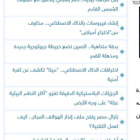
بنى مرصدا بيديه.. حلم إسباني يتحقق مع كسوف
الشمس القادم
إنشاء فيروسات بالذكاء الاصطناعي.. مخاوف
من"اختراع أمراض"
بدقة متناهية.. الصين تضع خريطة جيولوجية جديدة
ومذهلة للقمر
اختراقات الذكاء الاصطناعي.. "ميتا" تكشف عن ثغرة
أمنية
يدة
الجزيئات البلاستيكية الدقيقة تغزو "أكثر النظم البيئية
ه
عزلة" على وجه الأرض
ن
زلزال مصر يفتح ملف إنذار الهواتف المبكر.. كيف
تعمل التقنية؟