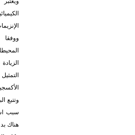
ويعتبر 
الكيميائ
الإنزيما
ووفقا ل
المحيطا
الزيادة 
التمثيل
الأكسجين ف
وتتبع ال
سبب است
هناك بدا