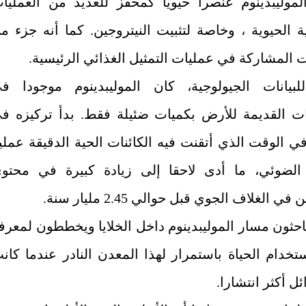
الموليبدينوم عنصرا حيويا كمحفز للعديد من العمليا
ية الحيوية ، وخاصة لتثبيت النيتروجين. كما أنه جزء م
ت المشاركة في عمليات التمثيل الغذائي الرئيسية.
لبيانات الجيولوجية، كان الموليبدينوم موجودا ف
ت القديمة للأرض بكميات ضئيلة فقط. بدأ تركيزه ف
في الوقت الذي أتقنت فيه الكائنات الحية الدقيقة عملي
 الضوئي، ما أدى لاحقا إلى زيادة كبيرة في محتو
ي الغلاف الجوي قبل حوالي 2.45 مليار سنة.
باحثون مسار الموليبدينوم داخل الخلايا ويخططون لمعرف
خدام الحياة باستمرار لهذا المعدن النادر عندما كان
ئل أكثر انتشارا.