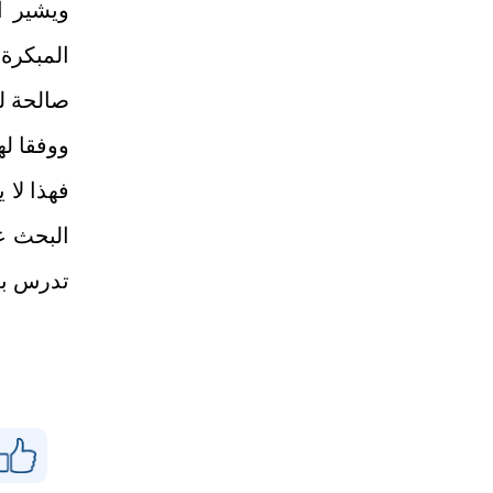
ويشير ال
المبكرة
صالحة ل
ووفقا له
فهذا لا 
البحث عن
تدرس بع