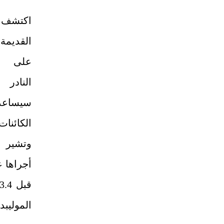
اكتشف 
القديمة
على مع
النادر
سيساع
الكائنات
أجراها 
الموليبد