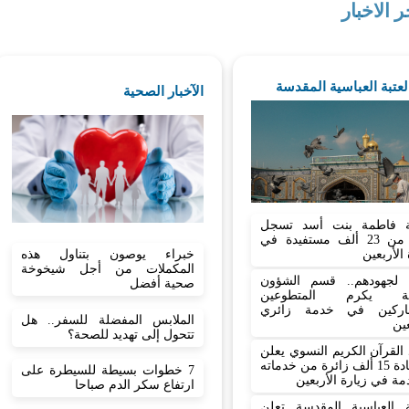
ر الاخبار
العتبة العباسية المقدسة
الآخبار الصحية
 فاطمة بنت أسد تسجل
أكثر من 23 ألف مستفيدة في
 الأربعين
خبراء يوصون بتناول هذه
المكملات من أجل شيخوخة
نا لجهودهم.. قسم الشؤون
صحية أفضل
نية يكرم المتطوعين
اركين في خدمة زائري
الملابس المفضلة للسفر.. هل
عين
تتحول إلى تهديد للصحة؟
القرآن الكريم النسوي يعلن
استفادة 15 ألف زائرة من خدماته
7 خطوات بسيطة للسيطرة على
مة في زيارة الأربعين
ارتفاع سكر الدم صباحا
بة العباسية المقدسة تعلن