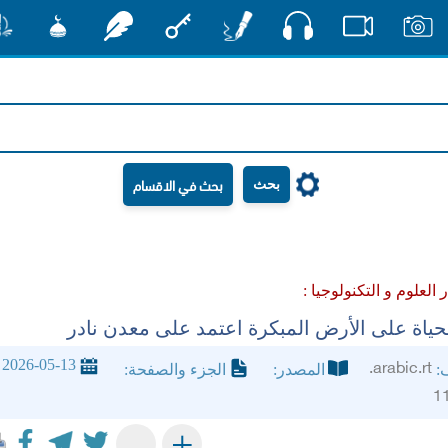
صوت
صور
فيديو
أقلام
مفتاح
رشفات
مشكاة
منش
بحث
ر العلوم و التكنولوجيا :
حياة على الأرض المبكرة اعتمد على معدن نادر
2026-05-13
arabic.rt.
ف:
المصدر:
الجزء والصفحة:
1
+
-