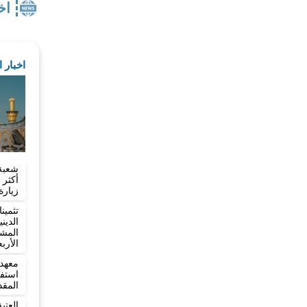
اخ
اخبار 
شعبة
زيارة
تثمي
الدي
المش
الأرب
معهد 
المقد
العت