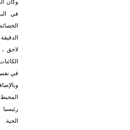
وكان ال
في الب
الخصائص 
الدقيقة
لاحق ، 
الكائنات
في نفس 
وبالإضا
المحيط،
رئيسيا 
الحية.