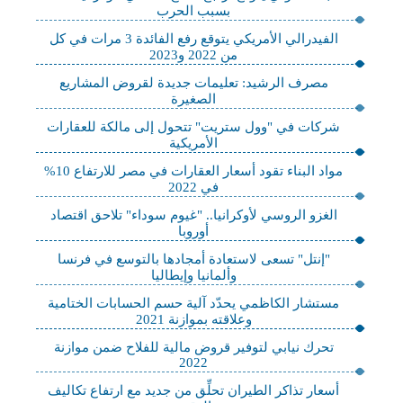
بسبب الحرب
الفيدرالي الأمريكي‬⁩ يتوقع رفع الفائدة 3 مرات في كل
من 2022 و2023
مصرف الرشيد: تعليمات جديدة لقروض المشاريع
الصغيرة
شركات في "وول ستريت" تتحول إلى مالكة للعقارات
الأمريكية
مواد البناء تقود أسعار العقارات في مصر للارتفاع 10%
في 2022
الغزو الروسي لأوكرانيا.. "غيوم سوداء" تلاحق اقتصاد
أوروبا
"إنتل" تسعى لاستعادة أمجادها بالتوسع في فرنسا
وألمانيا وإيطاليا
مستشار الكاظمي يحدّد آلية حسم الحسابات الختامية
وعلاقته بموازنة 2021
تحرك نيابي لتوفير قروض مالية للفلاح ضمن موازنة
2022
أسعار تذاكر الطيران تحلِّق من جديد مع ارتفاع تكاليف