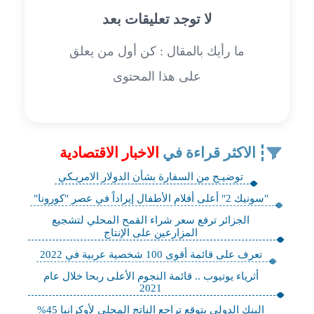
لا توجد تعليقات بعد
ما رأيك بالمقال : كن أول من يعلق
على هذا المحتوى
الاكثر قراءة في
الاخبار الاقتصادية
توضيـح من السفارة بشأن الدولار الامريـكي
"سونيك 2" أعلى أفلام الأطفال إيراداً في عصر "كورونا"
الجزائر ترفع سعر شراء القمح المحلي لتشجيع
المزارعين على الإنتاج
تعرف على قائمة أقوى 100 شخصية عربية في 2022
أثرياء يوتيوب .. قائمة النجوم الأعلى ربحا خلال عام
2021
البنك الدولي يتوقع تراجع الناتج المحلي لأوكرانيا 45%