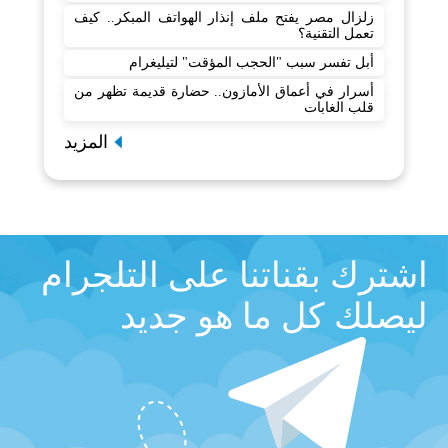
زلزال مصر يفتح ملف إنذار الهواتف المبكر.. كيف
تعمل التقنية؟
أبل تفسر سبب "الحجب المؤقت" لتيليغرام
أسرار في أعماق الأمازون.. حضارة قديمة تظهر من
قلب الغابات
المزيد
اشترك بقناتنا على التلجرام
ليصلك كل ما هو جديد