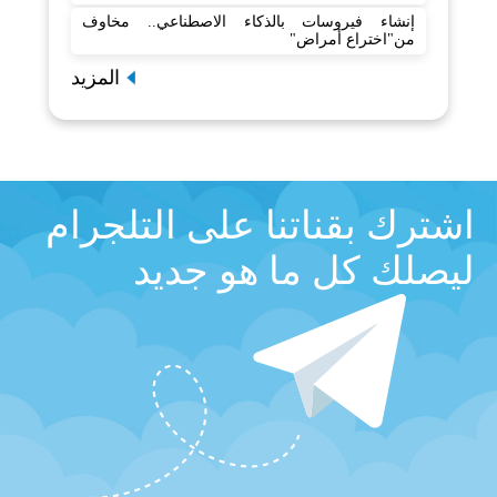
إنشاء فيروسات بالذكاء الاصطناعي.. مخاوف
من"اختراع أمراض"
المزيد
اشترك بقناتنا على التلجرام
ليصلك كل ما هو جديد