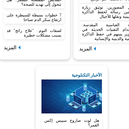
تتحول إلى تهديد للصحة؟
 المصورين: توثيق زيارة
بعين رسالة لحفظ الذاكرة
7 خطوات بسيطة للسيطرة على
نية ونقلها للأجيال
ارتفاع سكر الدم صباحا
بة العباسية المقدسة:
دام التقنيات الحديثة في
لصقات النوم.. "علاج رائج" قد
وير يسهم في حفظ الذاكرة
يسبب مشكلات خطيرة
ية والدينية والإنسانية
المزيد
المزيد
الآخبار التكنلوجية
هل لوث صاروخ سبيس إكس
القمر؟