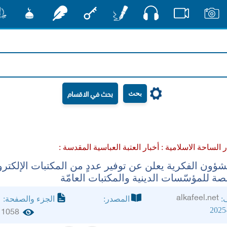
صوت
صور
فيديو
أقلام
مفتاح
رشفات
مشكاة
منش
بحث
ر الساحة الاسلامية :
أخبار العتبة العباسية المقدسة :
ؤون الفكرية يعلن عن توفير عددٍ من المكتبات الإلكترو
صة للمؤسّسات الدينية والمكتبات العامّة
alkafeel.net
ف:
المصدر:
الجزء والصفحة:
2025
1058