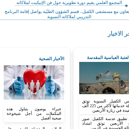
المجمع العلمي يقيم دورة تطويرية حول فن الإتيكيت لملاكاته
تعاون مع مستشفى الكفيل.. قسم الشؤون الطبّية يواصل إقامة البرنامج
التدريبي لملاكاته النسوية
ر الاخبار
العتبة العباسية المقدسة
الآخبار الصحية
س الكفيل النسوية توثق
حصيلة خدماتها لأكثر من 225 ألف
خبراء يوصون بتناول هذه
دة في زيارة الأربعين
المكملات من أجل شيخوخة
صحية أفضل
 تطبيق عدسة الكفيل: صور
ة الأربعين توثق امتداد
لة الحسينية عبر الزمن
الملابس المفضلة للسفر.. هل