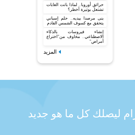
حرائق أوروبا.. لماذا باتت الغابات
تشتعل بوتيرة أخطر؟
بنى مرصدا بيديه.. حلم إسباني
يتحقق مع كسوف الشمس القادم
إنشاء فيروسات بالذكاء
الاصطناعي.. مخاوف من"اختراع
أمراض"
المزيد
رام ليصلك كل ما هو جديد