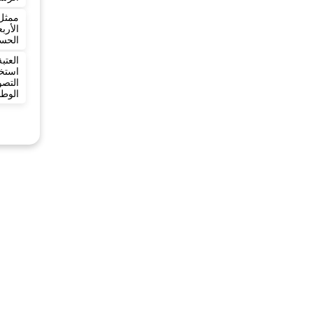
ممثل
الأر
الحسي
العت
استخ
التص
الوطن