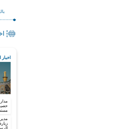
بال
اخ
اخبار 
مدار
مستفي
مدير
زيار
الرسا