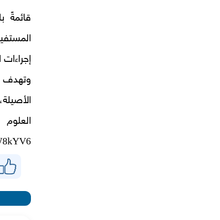
قائمةً ب
المستفي
إجراءات 
وتهدف ه
الأصيلة، 
العلوم
XW8kYV6