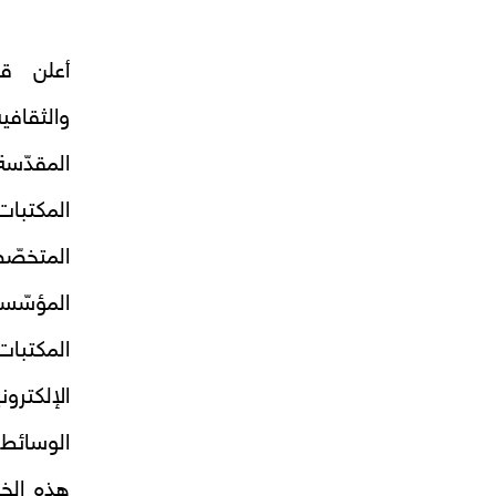
أعلن ق
والثقافي
المقدّس
المكتب
المتخصّ
المؤسّسا
المكتبات
الإلكترو
الوسائط 
هذه الخد