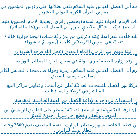
قبة أبي الفضل العباس عليه السلام تلقي بظلالها على رؤوس المؤمنين في
معرض القرآن الكريم الدولي العشرين
ب الإمام الجواد(عليه السلام) يحتضن زائري أربعينية الإمام الحسين(عليه
السلام) بتركيب شبّاكٍ ملاصقٍ لحرم أبي الفضل العباس(عليه السلام)
ئد خلّدت شعراءها: (يمّه ذكريني من تمرّ زفّة شباب) لوحةٌ حواريّة خالدة
تتجدّد في نفوس الكربلائيّين كلّما حلّ موسمُ عاشوراء
ليلة تتويج امير الزمان الامام المهدي (عجل الله فرجه الشريف)
وفد وزارة الصحة يُجري جولةً في مصنع الجود للمحاليل الوريدية
 أبي الفضل العباس عليه السلام ..زيارة وجولة في متحف النفائس لكادر
مسلسل يوسف الصديق
كةُ نور الكفيل للمُنتجات الغذائيّة تُعلن عن أسماء وعناوين مراكز البيع
المباشر في كربلاء والمحافظات..
استحداث تردد جديد لإذاعة الكفيل من العتبة العباسية المقدسة
: فرقة العبّاس(عليه السلام) القتاليّة تُسيطر على الطريق الرئيسيّ بين
الموصل وتلّعفر وتقطع آخر شريان حيويّ للعدوّ..
ضمن خطته الخاصة بشهر رمضان المبارك.. قسم المضيف يقدم 3500 وجبة
إفطار يوميًّا للزائرين.