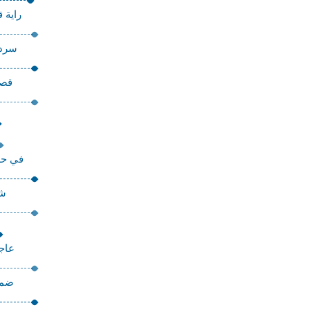
راية 
سردا
قصا
في حرم
شر
عاجل