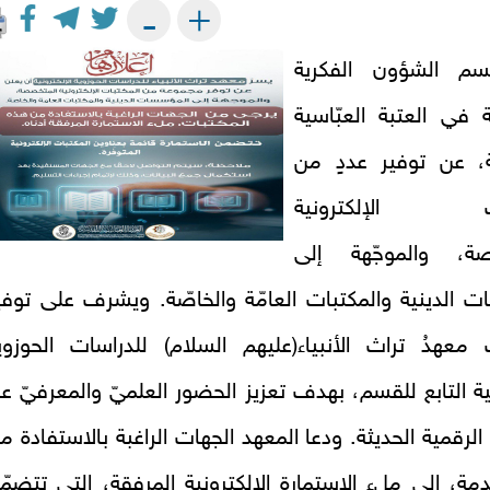
+
-
سم الشؤون الفكرية
ة في العتبة العبّاسية
ة، عن توفير عددٍ من
ات الإلكترونية
صة، والموجّهة إلى
ت الدينية والمكتبات العامّة والخاصّة. ويشرف على توفي
 معهدُ تراث الأنبياء(عليهم السلام) للدراسات الحوزوي
نية التابع للقسم، بهدف تعزيز الحضور العلميّ والمعرفيّ عب
الرقمية الحديثة. ودعا المعهد الجهات الراغبة بالاستفادة م
مة، إلى ملء الاستمارة الإلكترونية المرفقة، التي تتضمّ