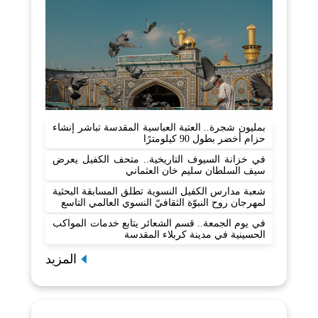
بمليون شجرة.. العتبة العباسية المقدسة تباشر إنشاء
حزام أخضر بطول 90 كيلومترًا
في خزانة السيوف التاريخية.. متحف الكفيل يعرض
سيف السلطان سليم خان العثماني
شعبة مدارس الكفيل النسوية تطلق المسابقة البحثية
لمهرجان روح النبوّة الثقافيّ النسوي العالمي التاسع
في يوم الجمعة.. قسم الشعائر يتابع خدمات المواكب
الحسينية في مدينة كربلاء المقدسة
المزيد