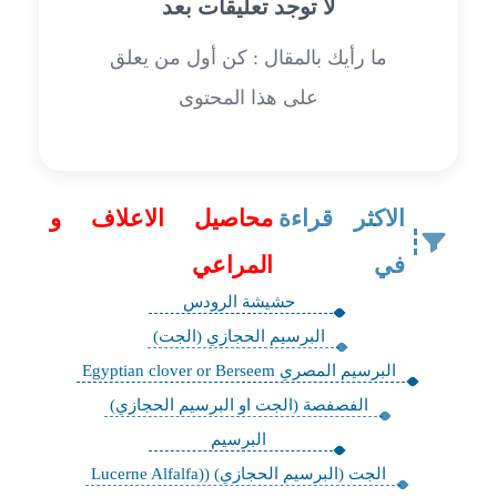
لا توجد تعليقات بعد
ما رأيك بالمقال : كن أول من يعلق
على هذا المحتوى
الاكثر قراءة
محاصيل الاعلاف و
في
المراعي
حشيشة الرودس
البرسيم الحجازي (الجت)
البرسيم المصري Egyptian clover or Berseem
الفصفصة (الجت او البرسيم الحجازي)
البرسيم
الجت (البرسيم الحجازي) ((Lucerne Alfalfa