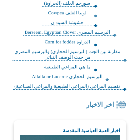
سورجم العلف (الجراوة)
لوبيا العلف Cowpea
حشيشة السودان
البرسيم المصري Berseem, Egyptian Clover
الدراوة Corn for fodder
مقارنة بين الجت (البرسيم الحجازي) والبرسيم المصري
من حيث الوصف النباتي
ما هي المراعي الطبيعية
البرسيم الحجازي Alfalfa or Lucerne
تقسيم المراعي (المراعي الطبيعية والمراعي الصناعية)
اخر الاخبار
اخبار العتبة العباسية المقدسة