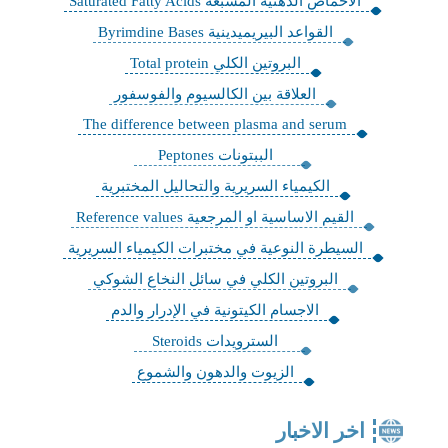
الاحماض الدهنية المشبعة Saturated Fatty Acids
القواعد البيريميدينية Byrimdine Bases
البروتين الكلي Total protein
العلاقة بين الكالسيوم والفوسفور
The difference between plasma and serum
الببتونات Peptones
الكيمياء السريرية والتحاليل المختبرية
القيم الاساسية او المرجعية Reference values
السيطرة النوعية في مختبرات الكيمياء السريرية
البروتين الكلي في سائل النخاع الشوكي
الاجسام الكيتونية في الإدرار والدم
السترويدات Steroids
الزيوت والدهون والشموع
اخر الاخبار