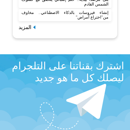
الشمس القادم
إنشاء فيروسات بالذكاء الاصطناعي.. مخاوف
من"اختراع أمراض"
المزيد
اشترك بقناتنا على التلجرام
ليصلك كل ما هو جديد