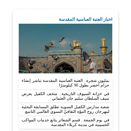
اخبار العتبة العباسية المقدسة
بمليون شجرة.. العتبة العباسية المقدسة تباشر إنشاء
حزام أخضر بطول 90 كيلومترًا
في خزانة السيوف التاريخية.. متحف الكفيل يعرض
سيف السلطان سليم خان العثماني
شعبة مدارس الكفيل النسوية تطلق المسابقة البحثية
لمهرجان روح النبوّة الثقافيّ النسوي العالمي التاسع
في يوم الجمعة.. قسم الشعائر يتابع خدمات المواكب
الحسينية في مدينة كربلاء المقدسة