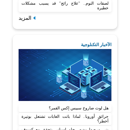
لصقات النوم.. "علاج رائج" قد يسبب مشكلات
خطيرة
المزيد
الآخبار التكنلوجية
هل لوث صاروخ سبيس إكس القمر؟
حرائق أوروبا.. لماذا باتت الغابات تشتعل بوتيرة
أخطر؟
بنى مرصدا بيديه.. حلم إسباني يتحقق مع كسوف