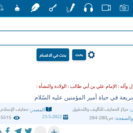
صوت
صور
فيديو
أقلام
مفتاح
رشفات
مشكاة
منش
بحث
 وآله :
الإمام علي بن أبي طالب :
الولادة والنشأة :
يعة في حياة أمير المؤمنين عليه السّلام
مركز المعارف للتأليف والتحقيق
معارف الإسلام
ف:
المصدر:
23-5-2022
5515
ص280-284
والصفحة:
+
-