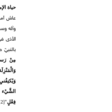
حياة الإ
عاش أمير
وآله وسلم
الأذى في
بالنبيّ 
مِنْ رَسو
وَالْمَنْزِ
وَيُكنِفُني
الشَّيْء ث
فِعْلٍ
[2]
"