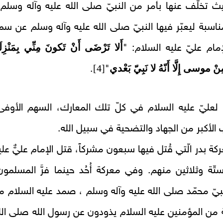
 تخلّف عنها بأمر من النبيّ صلى الله عليه وآله وسلم 
اسبة ليعبّر فيها النبيّ صلى الله عليه وآله وسلم عن سموّ
أَلا تَرْضَى أَنْ تَكونَ مِنِّي بِمَنْزِلَ
إمام عليّ عليه السلام: "
 موسى إِلَّا أَنّهُ لا نَبِيّ بَعْدي
[4]
.
"
لعليّ عليه السلام في كلّ تلك المعارك، السهم الأوفى
الأكبر من الجهاد والتضحية في سبيل الله.
ة بدر الّتي قُتل فيها سبعون مشركاً، قتل الإمام عليٌّ علي
تّة وثلاثين منهم. وفي معركة أُحُد حينما فرَّ المسلمون
لنبيّ محمّد صلى الله عليه وآله وسلم ، صمد عليه السلام م
يلة من المؤمنين عليه السلام يذودون عن رسول الله صلى الل