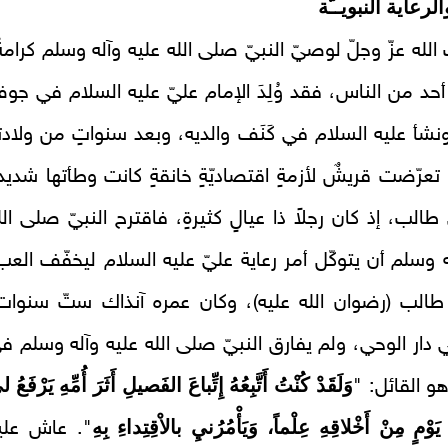
الرعاية النبويــّة
الله عزّ وجلّ لوصيّ النبيّ صلى الله عليه وآله وسلم كرامةً
 أحد من الناس، فقد وُلِدَ الإمام عليّ عليه السلام في جو
ونشأ عليه السلام في كَنَف والديه، وبعد سنواتٍ من ولادت
، تعرّضت قريشٌ لأزمةٍ اقتصاديّةٍ خانقةٍ كانت وطأتها شديدة
طالب، إذ كان رجلاً ذا عيالٍ كثيرةٍ، فاقترح النبيّ صلى الل
ه وسلم أن يتوكّل أمر رعاية عليّ عليه السلام ليخفّف العب‏
طالب (رضوان الله عليه)، وكان عمره آنذاك ستّ سنوات
دار الوحي، ولم يفارق النبيّ صلى الله عليه وآله وسلم ف
وَلَقَدْ كُنْتُ أَتَّبِعُهُ إِتِّباعَ الفَصيلِ أَثَرَ أُمِّهِ يَرْفَعُ 
هو القائل: "
وْمٍ مِنْ أَخْلاقِهِ عِلْماً، وَيَأْمُرُنيِ بالاْقِتِداءِ بِهِ
". عاش علي