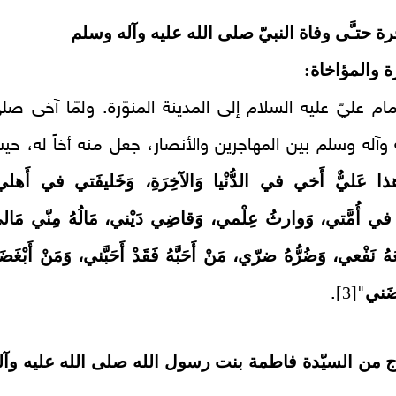
ة حتـَّى وفاة النبيّ صلى الله عليه وآله وسلم
مام عليّ عليه السلام إلى المدينة المنوّرة. ولمّا آخى صل
ه وآله وسلم بين المهاجرين والأنصار، جعل منه أخاً له، حي
ذا عَليٌّ أَخي في الدُّنْيا وَالآخِرَةِ، وَخَليفَتي في أَهلي
 في أُمَّتي، وَوارثُ عِلْمي، وَقاضِي دَيْني، مَالُهُ مِنّي مَال
ْعُهُ نَفْعي، وَضُرُّهُ ضرّي، مَنْ أَحَبَّهُ فَقَدْ أَحَبَّني، وَمَنْ أَبْغَضَ
غَضَني
[3]
.
"
واج من السيّدة فاطمة بنت رسول الله صلى الله عليه وآل