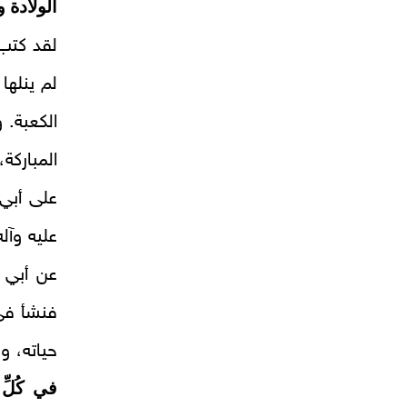
الولادة و
لقد كتب 
لم ينلها
الكعبة. 
المباركة
على أبي 
عليه وآل
عن أبي 
فنشأ في 
حياته، و
في كُلِّ يَ