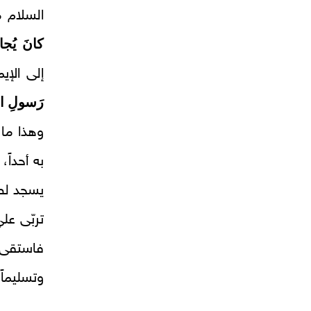
السلام م
كانَ يُجاوِ
إلى الإي
رَسولِ الل
وهذا ما 
به أحداً
يسجد لص
تربّى عل
فاستقى م
وتسليماً 