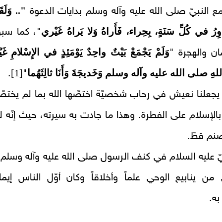
".. وَلَقَ
ع النبيّ صلى الله عليه وآله وسلم بدايات الدعوة
رُ في كُلِّ سَنَةٍ، بِحِراء، فَأَراهُ وَلا يَراهُ
غَيْري
"، كما سب
وَلَمْ يَجْمَعْ بَيْتٌ واحِدٌ يَوْمَئِذٍ في الإِسْلامِ غَيْ
مان والهجرة "
هِ صلى الله عليه وآله وسلم وَخَديجَةَ وَأَنَا ثالِثَهُما
[1]
.
"
يجعلنا نعيش في رحاب شخصيّة اختصّها الله بما لم يختص
، بالإسلام على الفطرة. وهذا ما جادت به سيرته، حيث إنّه ل
نم قطّ.
يّ عليه السلام في كنف الرسول صلى الله عليه وآله وسلم 
ن ينابيع الوحي علماً وأخلاقاً وكان أوّل الناس إيمانا
به.