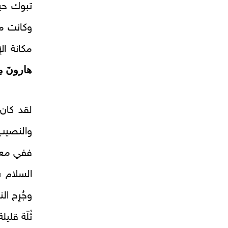
تبوك حيث
وكانت من
مكانة ال
هارونَ مِنْ
لقد كان 
والنصيب 
ففي معرك
السلام س
وجُرِح ا
ثُلّة قل