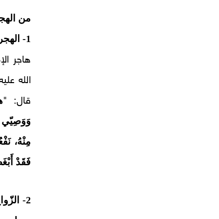
من الهجر
1- الهجرة والمؤاخاة:
هاجر الإ
الله علي
ه
قال: "
وَوَصِيّي
مِنْهُ، نَف
فَقَدْ أَبْ
2- الزّ