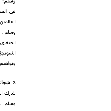
وسلم:
في السنة
العالمين
وسلم . و
الصغرى 
النموذجي
وتواضعها
3- شجاعة الإمام عليّ عليه السلام:
شارك الإ
وسلم ، 