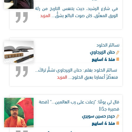
في شارع الرشيد، حيث يتنفس التاريخ من رئة
الورق المعتّق، كان صوت البائع يشقُّ...
المزيد
نسائمَ الخلود
حنان الزيرجاوي
منذ 4 اسابيع
نسائمَ الخلود بقلم: حنان الزيرجاوي نشمُّ ثراكَ…
فنعطّرُ أعمارنا بعبقِ الخلودِ...
المزيد
قال لي يومًا: "زعلت على رب العالمين..." [قصة
قصيرة جدًا]
حيدر حسين سويري
منذ 4 اسابيع