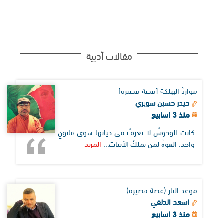
مقالات أدبية
مَوَاردُ الهَلَكَة [قصة قصيرة]
حيدر حسين سويري
منذ 3 اسابيع
كانت الوحوشُ لا تعرفُ في حياتها سوى قانونٍ
واحد: القوةُ لمن يملكُ الأنيابَ...
المزيد
موعد النار (قصة قصيرة)
اسعد الدلفي
منذ 3 اسابيع