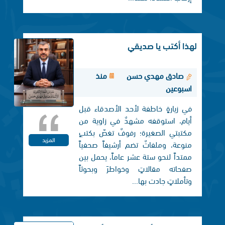
لهذا أكتب يا صديقي
صادق مهدي حسن
منذ
اسبوعين
في زيارةٍ خاطفة لأحد الأصدقاء قبل
أيام، استوقفه مشهدٌ في زاوية من
مكتبتي الصغيرة؛ رفوفٌ تغصّ بكتبٍ
المزيد
منوعة، وملفاتٌ تضم أرشيفاً صحفياً
ممتداً لنحو ستة عشر عاماً، يحمل بين
صفحاته مقالاتٍ وخواطرَ وبحوثاً
وتأملاتٍ جادت بها...