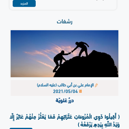
المزيد
رشفات
الإمام علي بن أبي طالب (عليه السلام)
2021/05/04
دررٌ عَلويّة
( أَقِيلُوا ذَوِي الْمُرُوءَاتِ عَثَرَاتِهِمْ فَمَا يَعْثُرُ مِنْهُمْ عَاثِرٌ إِلَّا
وَيَدُ اللَّهِ بِيَدِهِ يَرْفَعُهُ )