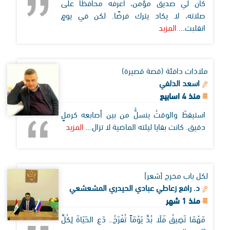
كان لي صديق مؤمن، أعرفه محافظًا على
صلاته، لا يكاد يترك فرضًا. لكن في يومٍ
انقلبت...
المزيد
ملاذات دافئة (قصة قصيرة)
اسعد الدلفي
منذ 4 اسابيع
استيقظَ والوقتُ ينسلُّ من بين أصابعه كرملٍ
دقيق. كانت بقايا ليلته الماضية لا تزال...
المزيد
لكل باب مخرج [شعر]
د. رافع زعاطي عبادي الحيدري المشعشعي
منذ 1 شهر
مَهْمَا تَضِيقُ فَلَا بُدَّ يَوْمَاً تُفْرَجُ.. دَعِ الحَيَاةَ لِكُلِّ