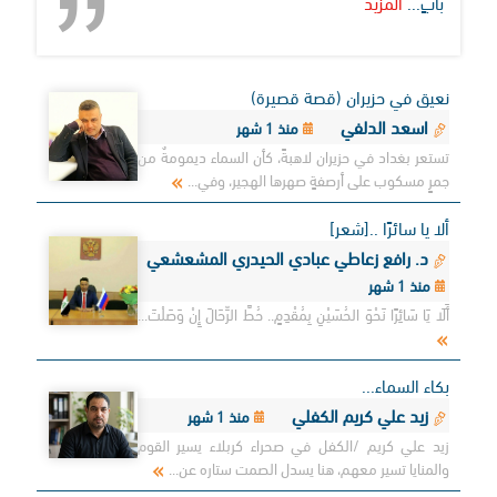
بَابٍ...
المزيد
نعيق في حزيران (قصة قصيرة)
اسعد الدلفي
منذ 1 شهر
تستعر بغداد في حزيران لاهبةً، كأن السماء ديمومةٌ من
جمرٍ مسكوب على أرصفةٍ صهرها الهجير، وفي...
ألا يا سائرًا ..[شعر]
د. رافع زعاطي عبادي الحيدري المشعشعي
منذ 1 شهر
أَلَا يَا سَائِرًا نَحْوَ الحُسَيْنِ بِمُقْدِمٍ.. حُطَّ الرِّحَالَ إِنْ وَصَلْتَ...
بكاء السماء...
زيد علي كريم الكفلي
منذ 1 شهر
زيد علي كريم /الكفل في صحراء كربلاء يسير القوم
والمنايا تسير معهم، هنا يسدل الصمت ستاره عن...