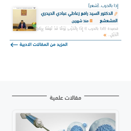
إذا بالحرب..[شعر]
الدكتور السيد رافع زعاطي عبادي الحيدري
المشعشع
منذ شهرين
قصيدة ((اذا بالحرب )) إِذَا بِالْحَرْبِ يَوْمًا قَدْ ثَقِفَنَا بِرِبَاطِ
اَلْخَيْلِ...
المزيد من المقالات الادبية
مقالات علمية