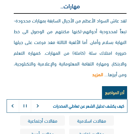
مهارات..
لقد عاش السواد الأعظم من الأجيال السابقة بمهارات محدودة-
تبعاً لمحدودية أدواتهم-لكنها مكنتهم من الوصول الى خط
النهاية بسلام وأمان. أما الألفية الثالثة فقد فرضت على جيلها
ضرورة امتلاك سلة (كاملة) من المهارات. كمهارة التعلم
والابتكار، ومهارة الثقافة المعلوماتية والإعلامية والتكنلوجية،
ومن أبرزها...
المزيد
أخر المواضيع
كيف يكشف تحليل الشعر عن تعاطي المخدرات:
التفسير الكيميائي لذاكرة الجس
مقالات اسلامية
مقالات أجتماعية
مقالات ثقافية
مقالات أدبية