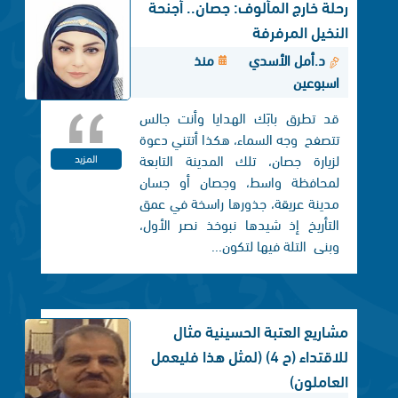
رحلة خارج المألوف: جصان.. أجنحة
النخيل المرفرفة
د.أمل الأسدي
منذ
اسبوعين
قد تطرق بابَك الهدايا وأنت جالس
تتصفح وجه السماء، هكذا أتتني دعوة
لزيارة جصان، تلك المدينة التابعة
المزيد
لمحافظة واسط، وجصان أو جسان
مدينة عريقة، جذورها راسخة في عمق
التأريخ إذ شيدها نبوخذ نصر الأول،
وبنی التلة فيها لتكون...
مشاريع العتبة الحسينية مثال
للاقتداء (ح 4) (لمثل هذا فليعمل
العاملون)