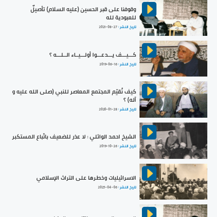
وقوفنا على قبر الحسين (عليه السلام) تأصيلٌ
للعبودية لله
تاريخ النشر :
2021-08-27
كـــيـــف يـــدعـــوا أولـــيــاء الــلـــه ؟
تاريخ النشر :
2019-06-16
كيف نُقيّم المجتمع المعاصر للنبي (صلى الله عليه و
آله) ؟
تاريخ النشر :
2020-01-28
الشيخ احمد الوائلي : لا عذر للضعيف باتّباع المستكبر
تاريخ النشر :
2019-10-26
الاسرائيليات وخطرها على التراث الإسلامي
تاريخ النشر :
2025-04-06