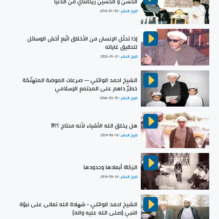
الحسن و الحسين ريحانتاي من الدنيا
تاريخ النشر :
2019-07-03
إذا تحلّل الإنسان من الأخلاق اتّبع أخسّ الوسائل
لتحقيق غاياته
تاريخ النشر :
2022-01-31
الشيخ احمد الوائلي -- صرعات الموضة المتهتّكة
خطرٌ داهم على المجتمع الإسلامي
تاريخ النشر :
2026-03-01
هل يخلق الله الأشياء لأنه محتاج ؟؟!!!
تاريخ النشر :
2019-06-16
الزكاة أبعادها وحدودها
تاريخ النشر :
2019-06-18
الشيخ احمد الوائلي - شهادة الله تعالى على نبوّة
النبي (صلى الله عليه واله)