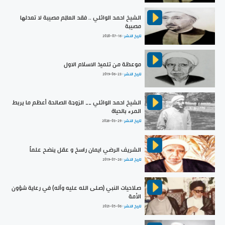
الشيخ احمد الوائلي .. فقد العالِم مصيبة لا تعدلها
مصيبة
تاريخ النشر :
2020-07-16
موعظة من تلميذ الاسلام الاول
تاريخ النشر :
2019-06-23
الشيخ احمد الوائلي __ الزوجة الصالحة أعظم ما يربط
المرء بالحياة
تاريخ النشر :
2026-03-29
الشريف الرضي ايمان راسخ و عقل ينضح علماً
تاريخ النشر :
2019-07-26
صلاحيات النبي (صلى الله عليه وآله) في رعاية شؤون
الأمة
تاريخ النشر :
2021-05-06