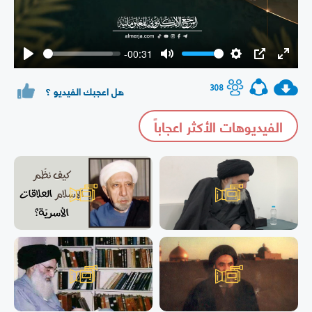
-00:31
Play
Mute
Settings
PIP
Enter
fullsc
308
هل اعجبك الفيديو ؟
الفيديوهات الأكثر اعجاباً