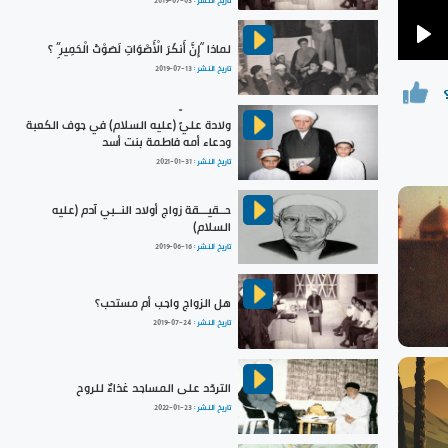
تاريخ النشر :
2019-07-03
لماذا “إِنَّ أَنكَرَ الْأَصْوَاتِ لَصَوْتُ الْحَمِيرِ” ؟
Pla
تاريخ النشر :
2019-07-13
ولادة عليٍّ (عليه السلام) في جوف الكعبة
ودعاء أمه فاطمة بنت أسد
تاريخ النشر :
2021-01-31
حــقيـــقة زواج أولاد النــبي آدم (عليه
السلام)
تاريخ النشر :
2019-06-16
هل الزواج واجب أم مستحب؟
تاريخ النشر :
2019-07-24
التردّد على المساجد غذاءٌ للروح
تاريخ النشر :
2022-01-23