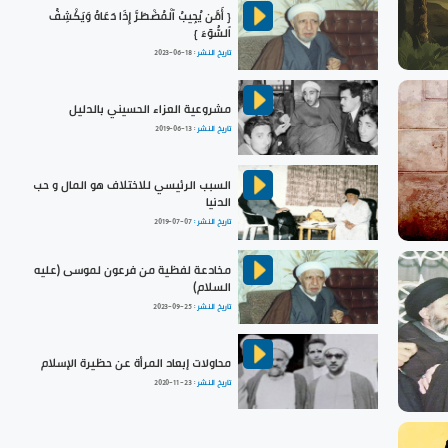
{ أَمَّن يُجِيبُ ٱلْمُضْطَرَّ إِذَا دَعَاهُ وَيَكْشِفُ
ٱلسُّوٓءَ }
تاريخ النشر :
2023-06-18
مشروعية العزاء الحسيني بالدليل
تاريخ النشر :
2019-06-13
السبب الرئيسي للاختلاف هو المال و حب
الدنيا
تاريخ النشر :
2019-07-07
مخادعة لفظية من فرعون لموسى (عليه
السلام)
تاريخ النشر :
2023-09-25
محاولات إبعاد المرأة عن حظيرة الإسلام
تاريخ النشر :
2020-11-23