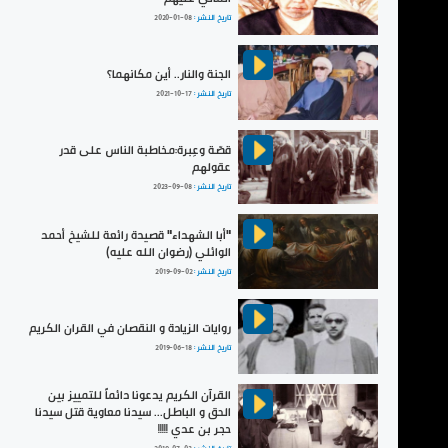
تاريخ النشر :
2020-01-08
الجنة والنار.. أين مكانهما؟
تاريخ النشر :
2021-10-17
قصّة وعِبرة:مخاطبة الناس على قدر
عقولهم
تاريخ النشر :
2023-09-08
"أبا الشهداء" قصيدة رائعة للشيخ أحمد
الوائلي (رضوان الله عليه)
تاريخ النشر :
2019-09-02
روايات الزيادة و النقصان في القران الكريم
تاريخ النشر :
2019-06-18
القرآن الكريم يدعونا دائماً للتمييز بين
الحق و الباطل... سيدنا معاوية قتل سيدنا
حجر بن عدي !!!!!