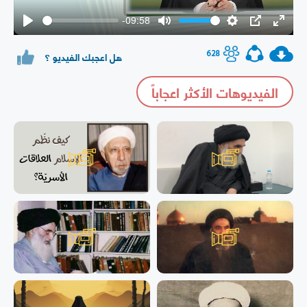
-09:58
Play
Mute
Settings
PIP
Enter
fullsc
628
هل اعجبك الفيديو ؟
الفيديوهات الأكثر اعجاباً