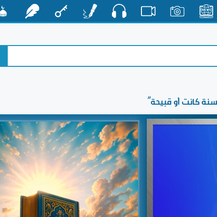
صوت
الأخبار
صور
فيديو
أقلام
مفتاح
رشفات
مشكا
نة كانت أو قبيحة“