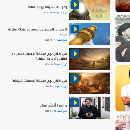
ومجانبة السرقة إيجابا للعفة
تاريخ النشر :
2024-04-03
لا يكونن المحسن والمسيء عندك بمنزلة
سواء
تاريخ النشر :
2023-11-14
في ظلال نهج البلاغة ”وعجبت لعامر دار
الفناء وتارك دار البقاء !“
تاريخ النشر :
2026-02-02
في ظلال نهج البلاغة ”وحسنت خليقته“
تاريخ النشر :
2026-03-23
و المرءُ أحفظُ لسرّهِ
تاريخ النشر :
2023-04-19