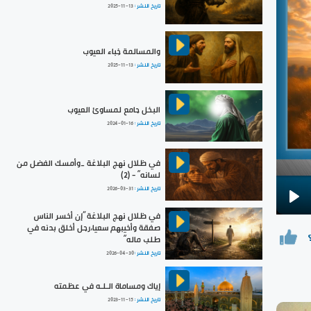
تاريخ النشر :
2025-11-13
والمسالمة خِباء العيوب
تاريخ النشر :
2025-11-13
البخل جامع لمساوئ العيوب
تاريخ النشر :
2024-01-16
في ظلال نهج البلاغة _وأمسك الفضل من
لسانه“ - (2)
تاريخ النشر :
2026-03-31
Pla
في ظلال نهج البلاغة ”إن أخسر الناس
صفقة وأخيبهم سعيا،رجل أخلق بدنه في
طلب ماله“
تاريخ النشر :
2026-04-30
إياك ومساماة الـلـه في عظمته
تاريخ النشر :
2023-11-15