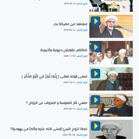
تاريخ النشر :
2019-06-19
مشاهد من معركة بدر
تاريخ النشر :
2019-06-12
للظالم عقوبتان دنيوية وأخروية
تاريخ النشر :
2020-11-02
معنى قوله تعالى { إِنَّمَا تُنذِرُ مَنِ اتَّبَعَ الذِّكْرَ }
تاريخ النشر :
2024-02-11
ماهي اثار العنوسة و العزوف عن الزواج ؟
تاريخ النشر :
2019-06-13
لماذا تزوج النبيّ (صلى الله عليه وآله) من يهودية؟
تاريخ النشر :
2025-04-06