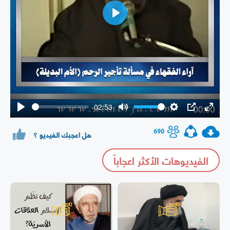
Play
-02:53
Play
Mute
Settings
PIP
Enter
fullsc
690
هل اعجبك الفيديو ؟
الفيديوهات الأكثر اعجاباً