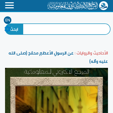
EN
الأحاديث والروايات :
عن الرسولِ الأعظمِ محمّدٍ (صلى الله
عليه وآله)