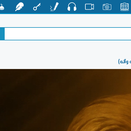
صوت
الأخبار
صور
فيديو
أقلام
مفتاح
رشفات
مشكا
 وآله)