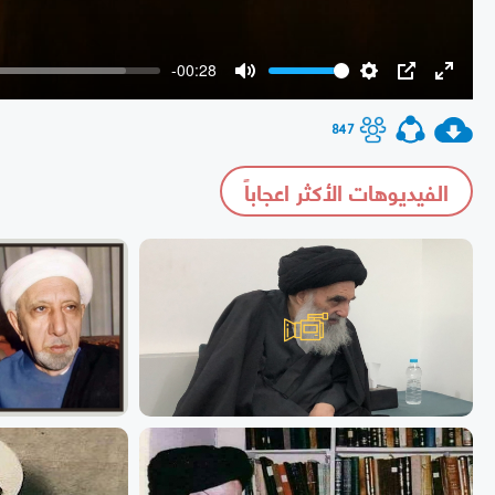
-00:28
Mute
Settings
PIP
Enter
fullscr
847
الفيديوهات الأكثر اعجاباً