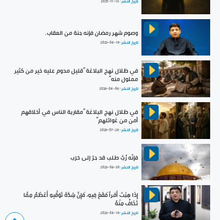
تاريخ النشر :
2025-11-13
وصوم شهر رمضان فإنه جنة من العقاب.
تاريخ النشر :
2023-04-19
في ظلال نهج البلاغة ”قليل مدوم عليه خير من كثير
مملول منه“
تاريخ النشر :
2026-04-06
في ظلال نهج البلاغة ”مقاربة الناس في أخلاقهم
أمن من غوائلهم“
تاريخ النشر :
2026-07-28
فإنّه رُبَّ طلب قد جرّ إلى حَرَب
تاريخ النشر :
2023-08-30
إِذَا هِبْتَ أَمْراً فَقَعْ فِيهِ، فَإِنَّ شِدَّةَ تَوَقِّيهِ أَعْظَمُ مِمَّا
تَخَافُ مِنْهُ
تاريخ النشر :
2023-04-19