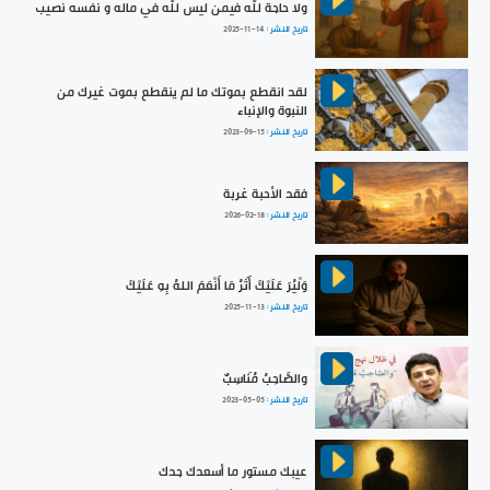
ولا حاجة للّه فيمن ليس للّه في ماله و نفسه نصيب
تاريخ النشر :
2025-11-14
لقد انقطع بموتك ما لم ينقطع بموت غيرك من
النبوة والإنباء
تاريخ النشر :
2023-09-15
فقد الأحبة غربة
تاريخ النشر :
2026-02-18
وَلْيُرَ عَلَيْكَ أَثَرُ مَا أَنْعَمَ اللهُ بِهِ عَلَيْكَ
تاريخ النشر :
2025-11-13
والصَّاحِبُ مُنَاسِبٌ
تاريخ النشر :
2023-05-05
عيبك مستور ما أسعدك جدك