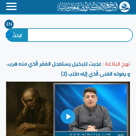
EN
نهج البلاغة :
عجبت للبخيل يستعجل الفقر الّذي منه هرب،
و يفوته الغنى الّذي إيّاه طلب (2)
Play