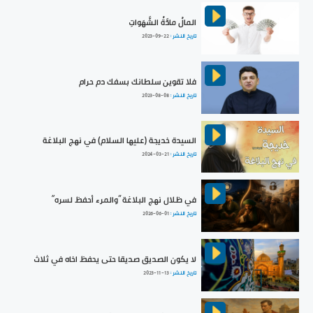
المالُ مادَّةُ الشَّهَواتِ
تاريخ النشر :
2023-09-22
فلا تقوين سلطانك بسفك دم حرام
تاريخ النشر :
2023-08-08
السيدة خديجة (عليها السلام) في نهج البلاغة
تاريخ النشر :
2024-03-21
في ظلال نهج البلاغة ”والمرء أحفظ لسره“
تاريخ النشر :
2026-06-01
لا يكون الصديق صديقا حتى يحفظ اخاه في ثلاث
تاريخ النشر :
2023-11-13