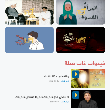
فيدوات ذات صلة
والقصاصَ حقنًا للدّماء
تاريخ النشر :
2024-03-04
لا تتخذن عدو صديقك صديقا فتعادي صديقك
تاريخ النشر :
2023-08-14