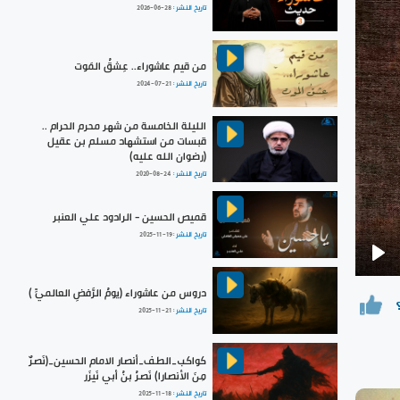
تاريخ النشر :
2026-06-28
من قيم عاشوراء.. عِشقُ المَوت
تاريخ النشر :
2024-07-21
الليلة الخامسة من شهر محرم الحرام ..
قبسات من استشهاد مسلم بن عقيل
(رضوان الله عليه)
تاريخ النشر :
2020-08-24
قميص الحسين - الرادود علي العنبر
تاريخ النشر :
2025-11-19
Pla
دروس من عاشوراء (يومُ الرَّفضِ العالميِّ )
تاريخ النشر :
2025-11-21
كواكب_الطف_أنصار الامام الحسين_(نَصرٌ
مِنَ الأنصارا) نَصرُ بنُ أبي نَيزَر
تاريخ النشر :
2025-11-18