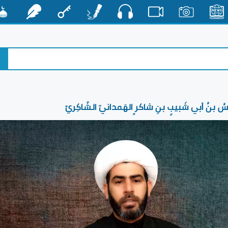
صوت
الأخبار
صور
فيديو
أقلام
مفتاح
رشفات
مشكا
ُ بنُ أبي شَبيبٍ بنِ شاكرٍ الهَمدانيّ الشّاكِريّ