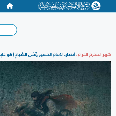
الرئيسية
شهر المحرم الحرام :
أنصار_الامام الحسين(فَتَى الصَّباحِ) هو عابِس