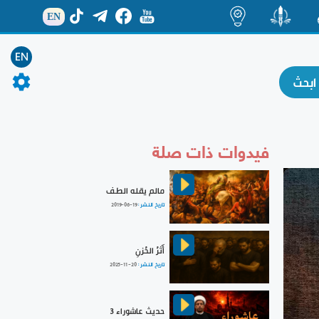
EN
ة
منشور
اضاءات
EN
فيدوات ذات صلة
مالم يقله الطف
تاريخ النشر :
2019-06-19
أَثَرُ الحُزنِ
تاريخ النشر :
2025-11-20
حديث عاشوراء 3